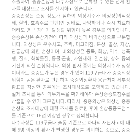
추출하여, 중증손상과 다수사상으로 분류할 수 있는 전체 환
자를 대상으로 조사를 실시하고 있습니다.
중증손상은 손상 정도가 심하여 외상지수가 비정상(의식상
태, 혈압, 호흡수로 판단)인 상태로, 사망하거나 즉시 치료하
더라도 영구 장애가 발생할 위험이 높은 경우를 의미합니다.
중증손상은 손상기전에 따라 외상성과 비외상성으로 구분합
니다. 외상성은 운수사고, 추락, 미끄러짐, 둔상, 열상, 자상,
관통상에 의한 손상이며, 비외상성은 중독, 화상, 익수, 성폭
행, 질식, 화학물질, 동물·곤충, 자연재해, 열손상, 상해 등의
기전에 의한 손상입니다. 외상 환자 중에는 외상지수가 정상
이더라도 중증도가 높은 경우가 있어 119구급대가 중증외상
위험이 높은 환자로 판단하여 중증외상환자 응급처치 세부상
황표를 작성한 경우에는 조사대상으로 포함하고 있습니다.
실제 조사를 통해 의무기록을 확인해야만 손상중증도점수를
산출할 수 있기 때문입니다. 따라서, 중증외상은 외상성 중증
손상의 조사대상에 대한 조사를 완료한 후에 손상중증도점수
를 기준으로 16점 이상인 경우로 정의합니다.
다수사상은 119구급대 출동 기준으로 하나의 재난사고에 대
해 6명 이상의 환자가 발생한 경우를 의미하는 것으로, 중증