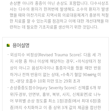
손상뿐 아니라 중증이 아닌 손상도 포함합니다. 다수사상조
사는 다수의 환자가 한꺼번에 발생해도 소수의 환자가 발생
했을 때와 마찬가지로 지역사회 의료대응체계가 충분히 적절
한 치료를 할 수 있는지를 점검하고 이에 대한 개선대책을 마
련하는 데 필요한 기초자료를 생산하기 위한 것입니다.
용어설명
- 외상지수 비정상(Revised Trauma Score): 다음 세 가
지 사항 중 하나 이상에 해당하는 경우; ◦의식상태가 정
상이 아니고 음성자극이나 통증자극을 줬을 때만 반응
하거나 전혀 반응이 없는 상태, ◦수축기 혈압 90㎜Hg 미
만, ◦분당 호흡수 10회 미만 또는 29회 초과
- 손상중증도점수(Injury Severity Score): 신체를 6개 부
위(두경부, 안면부, 흉부, 복부, 사지, 신체표면)로 나누
어 부위별 손상 정도를 최소 1점(경증)에서 최대 6점(중
증)까지 수치화하고 이 중 상위 3개 값의 제곱을 합산한