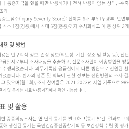
나 통증자극을 줬을 때만 반응하거나 전혀 반응이 없는 상태, ◦수축기 
 초과
중증도점수(Injury Severity Score): 신체를 6개 부위(두경부, 
 최소 1점(경증)에서 최대 6점(중증)까지 수치화하고 이 중 상위 3
내용 및 방법
용은 인구학적 정보, 손상 정보(의도성, 기전, 장소 및 활동 등), 진
구급일지로부터 조사대상을 추출하고, 전문조사원이 이송병원을 방
 수행되었습니다. 의무기록상 응급실에서 다른 병원으로 전원된 환
거쳤습니다. 환자의 생존 및 회복에 관한 정보는 전원병원의 조사 
고 있으며(월 1회), 조사 참여율은 2021-2022년 사업 기준으로 98
 결과 및 통계는 자료실>통계집에서 확인 가능합니다.
표 및 활용
반 중증외상조사는 연 단위 통계를 발표하고(통계 발간, 결과보고회 개
 통해 생산된 통계는 국민건강증진종합계획 등 보건정책 수립 및 평가