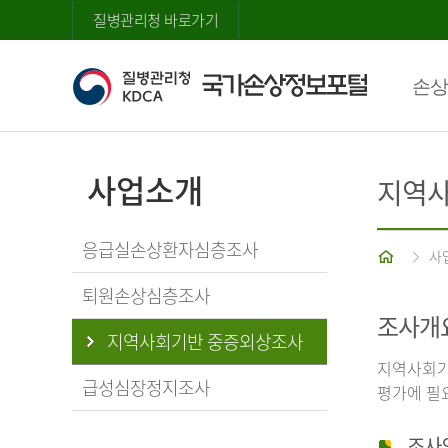
질병관리청 바로가기
손상
사업소개
지역사
응급실손상환자심층조사
홈
사
퇴원손상심층조사
조사개
지역사회기반 중증외상조사
지역사회기
급성심장정지조사
평가에 필
조사