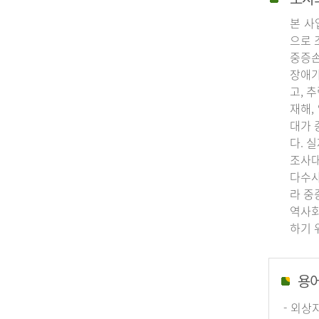
본 사
으로 
중증손
장애가
고, 
재해,
대가 
다. 
조사대
다수사
라 중
역사회
하기 
용
- 외상