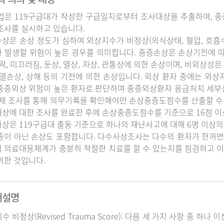
업은 119구급대가 작성한 구급일지로부터 조사대상을 추출하여, 중
조사를 실시하고 있습니다.
상은 손상 정도가 심하여 외상지수가 비정상(의식상태, 혈압, 호흡
 발생할 위험이 높은 경우를 의미합니다. 중증손상은 손상기전에 
추락, 미끄러짐, 둔상, 열상, 자상, 관통상에 의한 손상이며, 비외상성은 
 열손상, 상해 등의 기전에 의한 손상입니다. 외상 환자 중에는 외
중증외상 위험이 높은 환자로 판단하여 중증외상환자 응급처치 세
실제 조사를 통해 의무기록을 확인해야만 손상중증도점수를 산출할 수
상에 대한 조사를 완료한 후에 손상중증도점수를 기준으로 16점 이
상은 119구급대 출동 기준으로 하나의 재난사고에 대해 6명 이상의
증이 아닌 손상도 포함합니다. 다수사상조사는 다수의 환자가 한꺼번
 의료대응체계가 충분히 적절한 치료를 할 수 있는지를 점검하고 이
위한 것입니다.
어설명
지수 비정상(Revised Trauma Score): 다음 세 가지 사항 중 