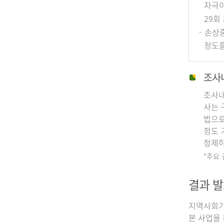
자극이
29회
- 손상
정도를
조사
조사내
사는 
법으로
정도 
정제하
*주요
결과 발
지역사회기
본 사업을