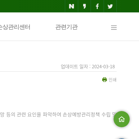
사
손상관리센터
관련기관
이
업데이트 일자 : 2024-03-18
인쇄
트
맵
망 등의 관련 요인을 파악하여 손상예방관리정책 수립 및
메인으로