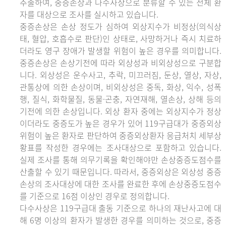
추출하여, 중증손상과 다수사상으로 분류할 수 있는 전체 환
자를 대상으로 조사를 실시하고 있습니다.
중증손상은 손상 정도가 심하여 외상지수가 비정상(의식상
태, 혈압, 호흡수로 판단)인 상태로, 사망하거나 즉시 치료하
더라도 영구 장애가 발생할 위험이 높은 경우를 의미합니다.
중증손상은 손상기전에 따라 외상성과 비외상성으로 구분합
니다. 외상성은 운수사고, 추락, 미끄러짐, 둔상, 열상, 자상,
관통상에 의한 손상이며, 비외상성은 중독, 화상, 익수, 성폭
행, 질식, 화학물질, 동물·곤충, 자연재해, 열손상, 상해 등의
기전에 의한 손상입니다. 외상 환자 중에는 외상지수가 정상
이더라도 중증도가 높은 경우가 있어 119구급대가 중증외상
위험이 높은 환자로 판단하여 중증외상환자 응급처치 세부상
황표를 작성한 경우에는 조사대상으로 포함하고 있습니다.
실제 조사를 통해 의무기록을 확인해야만 손상중증도점수를
산출할 수 있기 때문입니다. 따라서, 중증외상은 외상성 중증
손상의 조사대상에 대한 조사를 완료한 후에 손상중증도점수
를 기준으로 16점 이상인 경우로 정의합니다.
다수사상은 119구급대 출동 기준으로 하나의 재난사고에 대
해 6명 이상의 환자가 발생한 경우를 의미하는 것으로, 중증