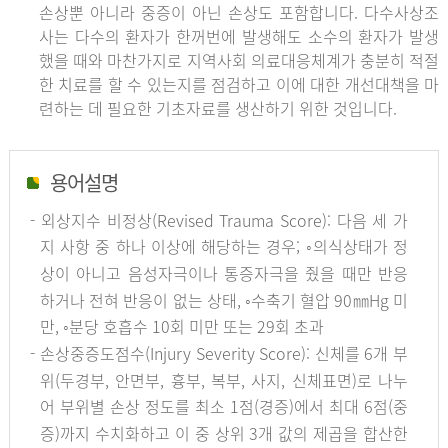
손상뿐 아니라 중증이 아닌 손상도 포함합니다. 다수사상조
사는 다수의 환자가 한꺼번에 발생해도 소수의 환자가 발생
했을 때와 마찬가지로 지역사회 의료대응체계가 충분히 적절
한 치료를 할 수 있는지를 점검하고 이에 대한 개선대책을 마
련하는 데 필요한 기초자료를 생산하기 위한 것입니다.
용어설명
- 외상지수 비정상(Revised Trauma Score): 다음 세 가
지 사항 중 하나 이상에 해당하는 경우; ◦의식상태가 정
상이 아니고 음성자극이나 통증자극을 줬을 때만 반응
하거나 전혀 반응이 없는 상태, ◦수축기 혈압 90㎜Hg 미
만, ◦분당 호흡수 10회 미만 또는 29회 초과
- 손상중증도점수(Injury Severity Score): 신체를 6개 부
위(두경부, 안면부, 흉부, 복부, 사지, 신체표면)로 나누
어 부위별 손상 정도를 최소 1점(경증)에서 최대 6점(중
증)까지 수치화하고 이 중 상위 3개 값의 제곱을 합산한