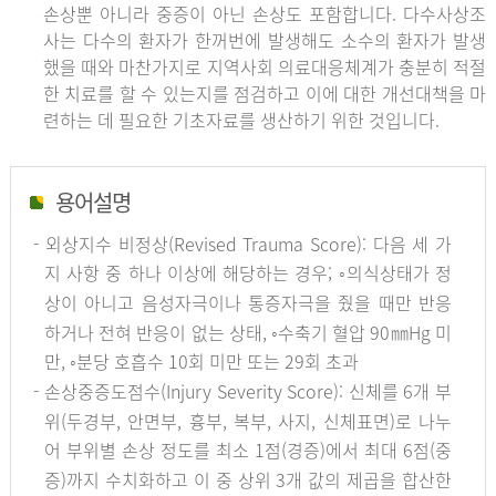
손상뿐 아니라 중증이 아닌 손상도 포함합니다. 다수사상조
사는 다수의 환자가 한꺼번에 발생해도 소수의 환자가 발생
했을 때와 마찬가지로 지역사회 의료대응체계가 충분히 적절
한 치료를 할 수 있는지를 점검하고 이에 대한 개선대책을 마
련하는 데 필요한 기초자료를 생산하기 위한 것입니다.
용어설명
- 외상지수 비정상(Revised Trauma Score): 다음 세 가
지 사항 중 하나 이상에 해당하는 경우; ◦의식상태가 정
상이 아니고 음성자극이나 통증자극을 줬을 때만 반응
하거나 전혀 반응이 없는 상태, ◦수축기 혈압 90㎜Hg 미
만, ◦분당 호흡수 10회 미만 또는 29회 초과
- 손상중증도점수(Injury Severity Score): 신체를 6개 부
위(두경부, 안면부, 흉부, 복부, 사지, 신체표면)로 나누
어 부위별 손상 정도를 최소 1점(경증)에서 최대 6점(중
증)까지 수치화하고 이 중 상위 3개 값의 제곱을 합산한