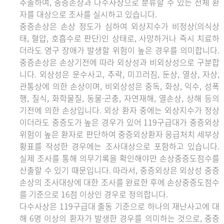
추출하여, 중증손상과 다수사상으로 분류할 수 있는 전체 환
자를 대상으로 조사를 실시하고 있습니다.
중증손상은 손상 정도가 심하여 외상지수가 비정상(의식상
태, 혈압, 호흡수로 판단)인 상태로, 사망하거나 즉시 치료하
더라도 영구 장애가 발생할 위험이 높은 경우를 의미합니다.
중증손상은 손상기전에 따라 외상성과 비외상성으로 구분합
니다. 외상성은 운수사고, 추락, 미끄러짐, 둔상, 열상, 자상,
관통상에 의한 손상이며, 비외상성은 중독, 화상, 익수, 성폭
행, 질식, 화학물질, 동물·곤충, 자연재해, 열손상, 상해 등의
기전에 의한 손상입니다. 외상 환자 중에는 외상지수가 정상
이더라도 중증도가 높은 경우가 있어 119구급대가 중증외상
위험이 높은 환자로 판단하여 중증외상환자 응급처치 세부상
황표를 작성한 경우에는 조사대상으로 포함하고 있습니다.
실제 조사를 통해 의무기록을 확인해야만 손상중증도점수를
산출할 수 있기 때문입니다. 따라서, 중증외상은 외상성 중증
손상의 조사대상에 대한 조사를 완료한 후에 손상중증도점수
를 기준으로 16점 이상인 경우로 정의합니다.
다수사상은 119구급대 출동 기준으로 하나의 재난사고에 대
해 6명 이상의 환자가 발생한 경우를 의미하는 것으로, 중증