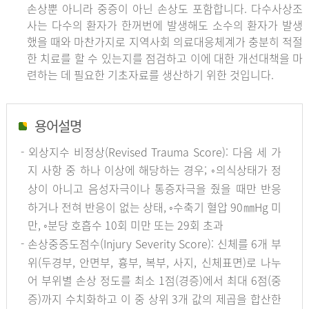
손상뿐 아니라 중증이 아닌 손상도 포함합니다. 다수사상조
사는 다수의 환자가 한꺼번에 발생해도 소수의 환자가 발생
했을 때와 마찬가지로 지역사회 의료대응체계가 충분히 적절
한 치료를 할 수 있는지를 점검하고 이에 대한 개선대책을 마
련하는 데 필요한 기초자료를 생산하기 위한 것입니다.
용어설명
- 외상지수 비정상(Revised Trauma Score): 다음 세 가
지 사항 중 하나 이상에 해당하는 경우; ◦의식상태가 정
상이 아니고 음성자극이나 통증자극을 줬을 때만 반응
하거나 전혀 반응이 없는 상태, ◦수축기 혈압 90㎜Hg 미
만, ◦분당 호흡수 10회 미만 또는 29회 초과
- 손상중증도점수(Injury Severity Score): 신체를 6개 부
위(두경부, 안면부, 흉부, 복부, 사지, 신체표면)로 나누
어 부위별 손상 정도를 최소 1점(경증)에서 최대 6점(중
증)까지 수치화하고 이 중 상위 3개 값의 제곱을 합산한