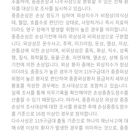
추출하여, 중증손상과 다수사상으로 분류할 수 있는 전체 환
자를 대상으로 조사를 실시하고 있습니다.
중증손상은 손상 정도가 심하여 외상지수가 비정상(의식상
태, 혈압, 호흡수로 판단)인 상태로, 사망하거나 즉시 치료하
더라도 영구 장애가 발생할 위험이 높은 경우를 의미합니다.
중증손상은 손상기전에 따라 외상성과 비외상성으로 구분합
니다. 외상성은 운수사고, 추락, 미끄러짐, 둔상, 열상, 자상,
관통상에 의한 손상이며, 비외상성은 중독, 화상, 익수, 성폭
행, 질식, 화학물질, 동물·곤충, 자연재해, 열손상, 상해 등의
기전에 의한 손상입니다. 외상 환자 중에는 외상지수가 정상
이더라도 중증도가 높은 경우가 있어 119구급대가 중증외상
위험이 높은 환자로 판단하여 중증외상환자 응급처치 세부상
황표를 작성한 경우에는 조사대상으로 포함하고 있습니다.
실제 조사를 통해 의무기록을 확인해야만 손상중증도점수를
산출할 수 있기 때문입니다. 따라서, 중증외상은 외상성 중증
손상의 조사대상에 대한 조사를 완료한 후에 손상중증도점수
를 기준으로 16점 이상인 경우로 정의합니다.
다수사상은 119구급대 출동 기준으로 하나의 재난사고에 대
해 6명 이상의 환자가 발생한 경우를 의미하는 것으로, 중증