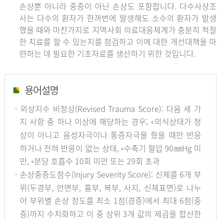
손상뿐 아니라 중증이 아닌 손상도 포함합니다. 다수사상조
사는 다수의 환자가 한꺼번에 발생해도 소수의 환자가 발생
했을 때와 마찬가지로 지역사회 의료대응체계가 충분히 적절
한 치료를 할 수 있는지를 점검하고 이에 대한 개선대책을 마
련하는 데 필요한 기초자료를 생산하기 위한 것입니다.
용어설명
- 외상지수 비정상(Revised Trauma Score): 다음 세 가
지 사항 중 하나 이상에 해당하는 경우; ◦의식상태가 정
상이 아니고 음성자극이나 통증자극을 줬을 때만 반응
하거나 전혀 반응이 없는 상태, ◦수축기 혈압 90㎜Hg 미
만, ◦분당 호흡수 10회 미만 또는 29회 초과
- 손상중증도점수(Injury Severity Score): 신체를 6개 부
위(두경부, 안면부, 흉부, 복부, 사지, 신체표면)로 나누
어 부위별 손상 정도를 최소 1점(경증)에서 최대 6점(중
증)까지 수치화하고 이 중 상위 3개 값의 제곱을 합산한