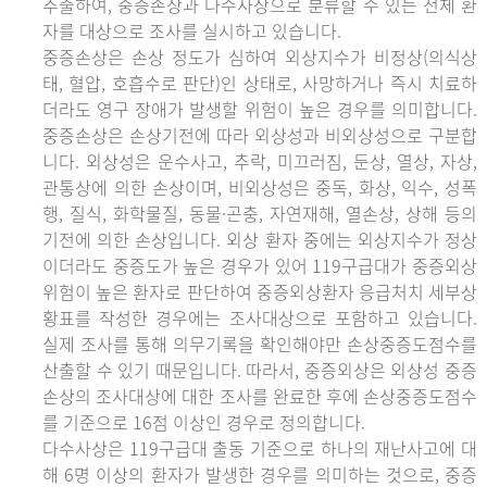
추출하여, 중증손상과 다수사상으로 분류할 수 있는 전체 환
자를 대상으로 조사를 실시하고 있습니다.
중증손상은 손상 정도가 심하여 외상지수가 비정상(의식상
태, 혈압, 호흡수로 판단)인 상태로, 사망하거나 즉시 치료하
더라도 영구 장애가 발생할 위험이 높은 경우를 의미합니다.
중증손상은 손상기전에 따라 외상성과 비외상성으로 구분합
니다. 외상성은 운수사고, 추락, 미끄러짐, 둔상, 열상, 자상,
관통상에 의한 손상이며, 비외상성은 중독, 화상, 익수, 성폭
행, 질식, 화학물질, 동물·곤충, 자연재해, 열손상, 상해 등의
기전에 의한 손상입니다. 외상 환자 중에는 외상지수가 정상
이더라도 중증도가 높은 경우가 있어 119구급대가 중증외상
위험이 높은 환자로 판단하여 중증외상환자 응급처치 세부상
황표를 작성한 경우에는 조사대상으로 포함하고 있습니다.
실제 조사를 통해 의무기록을 확인해야만 손상중증도점수를
산출할 수 있기 때문입니다. 따라서, 중증외상은 외상성 중증
손상의 조사대상에 대한 조사를 완료한 후에 손상중증도점수
를 기준으로 16점 이상인 경우로 정의합니다.
다수사상은 119구급대 출동 기준으로 하나의 재난사고에 대
해 6명 이상의 환자가 발생한 경우를 의미하는 것으로, 중증