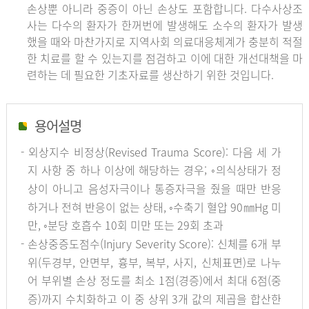
손상뿐 아니라 중증이 아닌 손상도 포함합니다. 다수사상조
사는 다수의 환자가 한꺼번에 발생해도 소수의 환자가 발생
했을 때와 마찬가지로 지역사회 의료대응체계가 충분히 적절
한 치료를 할 수 있는지를 점검하고 이에 대한 개선대책을 마
련하는 데 필요한 기초자료를 생산하기 위한 것입니다.
용어설명
- 외상지수 비정상(Revised Trauma Score): 다음 세 가
지 사항 중 하나 이상에 해당하는 경우; ◦의식상태가 정
상이 아니고 음성자극이나 통증자극을 줬을 때만 반응
하거나 전혀 반응이 없는 상태, ◦수축기 혈압 90㎜Hg 미
만, ◦분당 호흡수 10회 미만 또는 29회 초과
- 손상중증도점수(Injury Severity Score): 신체를 6개 부
위(두경부, 안면부, 흉부, 복부, 사지, 신체표면)로 나누
어 부위별 손상 정도를 최소 1점(경증)에서 최대 6점(중
증)까지 수치화하고 이 중 상위 3개 값의 제곱을 합산한