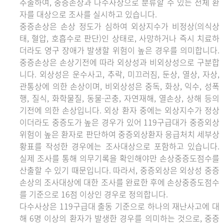
추출하여, 중증손상과 다수사상으로 분류할 수 있는 전체 환
자를 대상으로 조사를 실시하고 있습니다.
중증손상은 손상 정도가 심하여 외상지수가 비정상(의식상
태, 혈압, 호흡수로 판단)인 상태로, 사망하거나 즉시 치료하
더라도 영구 장애가 발생할 위험이 높은 경우를 의미합니다.
중증손상은 손상기전에 따라 외상성과 비외상성으로 구분합
니다. 외상성은 운수사고, 추락, 미끄러짐, 둔상, 열상, 자상,
관통상에 의한 손상이며, 비외상성은 중독, 화상, 익수, 성폭
행, 질식, 화학물질, 동물·곤충, 자연재해, 열손상, 상해 등의
기전에 의한 손상입니다. 외상 환자 중에는 외상지수가 정상
이더라도 중증도가 높은 경우가 있어 119구급대가 중증외상
위험이 높은 환자로 판단하여 중증외상환자 응급처치 세부상
황표를 작성한 경우에는 조사대상으로 포함하고 있습니다.
실제 조사를 통해 의무기록을 확인해야만 손상중증도점수를
산출할 수 있기 때문입니다. 따라서, 중증외상은 외상성 중증
손상의 조사대상에 대한 조사를 완료한 후에 손상중증도점수
를 기준으로 16점 이상인 경우로 정의합니다.
다수사상은 119구급대 출동 기준으로 하나의 재난사고에 대
해 6명 이상의 환자가 발생한 경우를 의미하는 것으로, 중증