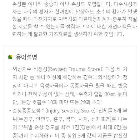
손상뿐 아니라 중증이 아닌 손상도 포함합니다. 다수사상조
사는 다수의 환자가 한꺼번에 발생해도 소수의 환자가 발생
했을 때와 마찬가지로 지역사회 의료대응체계가 충분히 적절
한 치료를 할 수 있는지를 점검하고 이에 대한 개선대책을 마
련하는 데 필요한 기초자료를 생산하기 위한 것입니다.
용어설명
- 외상지수 비정상(Revised Trauma Score): 다음 세 가
지 사항 중 하나 이상에 해당하는 경우; ◦의식상태가 정
상이 아니고 음성자극이나 통증자극을 줬을 때만 반응
하거나 전혀 반응이 없는 상태, ◦수축기 혈압 90㎜Hg 미
만, ◦분당 호흡수 10회 미만 또는 29회 초과
- 손상중증도점수(Injury Severity Score): 신체를 6개 부
위(두경부, 안면부, 흉부, 복부, 사지, 신체표면)로 나누
어 부위별 손상 정도를 최소 1점(경증)에서 최대 6점(중
증)까지 수치화하고 이 중 상위 3개 값의 제곱을 합산한