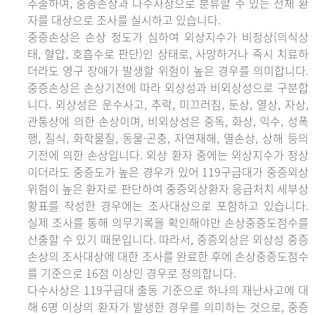
추출하여, 중증손상과 다수사상으로 분류할 수 있는 전체 환
자를 대상으로 조사를 실시하고 있습니다.
중증손상은 손상 정도가 심하여 외상지수가 비정상(의식상
태, 혈압, 호흡수로 판단)인 상태로, 사망하거나 즉시 치료하
더라도 영구 장애가 발생할 위험이 높은 경우를 의미합니다.
중증손상은 손상기전에 따라 외상성과 비외상성으로 구분합
니다. 외상성은 운수사고, 추락, 미끄러짐, 둔상, 열상, 자상,
관통상에 의한 손상이며, 비외상성은 중독, 화상, 익수, 성폭
행, 질식, 화학물질, 동물·곤충, 자연재해, 열손상, 상해 등의
기전에 의한 손상입니다. 외상 환자 중에는 외상지수가 정상
이더라도 중증도가 높은 경우가 있어 119구급대가 중증외상
위험이 높은 환자로 판단하여 중증외상환자 응급처치 세부상
황표를 작성한 경우에는 조사대상으로 포함하고 있습니다.
실제 조사를 통해 의무기록을 확인해야만 손상중증도점수를
산출할 수 있기 때문입니다. 따라서, 중증외상은 외상성 중증
손상의 조사대상에 대한 조사를 완료한 후에 손상중증도점수
를 기준으로 16점 이상인 경우로 정의합니다.
다수사상은 119구급대 출동 기준으로 하나의 재난사고에 대
해 6명 이상의 환자가 발생한 경우를 의미하는 것으로, 중증