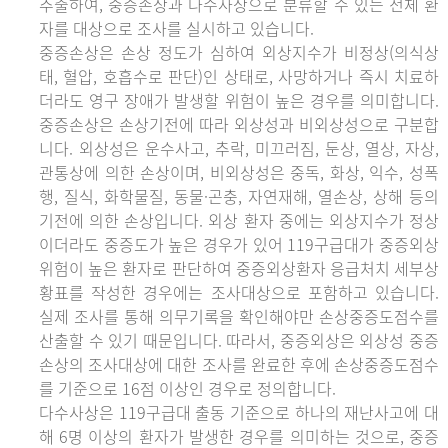
추출하여, 중증손상과 다수사상으로 분류할 수 있는 전체 환
자를 대상으로 조사를 실시하고 있습니다.
중증손상은 손상 정도가 심하여 외상지수가 비정상(의식상
태, 혈압, 호흡수로 판단)인 상태로, 사망하거나 즉시 치료하
더라도 영구 장애가 발생할 위험이 높은 경우를 의미합니다.
중증손상은 손상기전에 따라 외상성과 비외상성으로 구분합
니다. 외상성은 운수사고, 추락, 미끄러짐, 둔상, 열상, 자상,
관통상에 의한 손상이며, 비외상성은 중독, 화상, 익수, 성폭
행, 질식, 화학물질, 동물·곤충, 자연재해, 열손상, 상해 등의
기전에 의한 손상입니다. 외상 환자 중에는 외상지수가 정상
이더라도 중증도가 높은 경우가 있어 119구급대가 중증외상
위험이 높은 환자로 판단하여 중증외상환자 응급처치 세부상
황표를 작성한 경우에는 조사대상으로 포함하고 있습니다.
실제 조사를 통해 의무기록을 확인해야만 손상중증도점수를
산출할 수 있기 때문입니다. 따라서, 중증외상은 외상성 중증
손상의 조사대상에 대한 조사를 완료한 후에 손상중증도점수
를 기준으로 16점 이상인 경우로 정의합니다.
다수사상은 119구급대 출동 기준으로 하나의 재난사고에 대
해 6명 이상의 환자가 발생한 경우를 의미하는 것으로, 중증