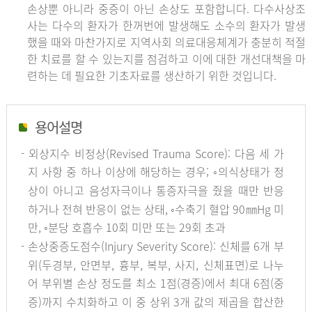
손상뿐 아니라 중증이 아닌 손상도 포함합니다. 다수사상조
사는 다수의 환자가 한꺼번에 발생해도 소수의 환자가 발생
했을 때와 마찬가지로 지역사회 의료대응체계가 충분히 적절
한 치료를 할 수 있는지를 점검하고 이에 대한 개선대책을 마
련하는 데 필요한 기초자료를 생산하기 위한 것입니다.
용어설명
- 외상지수 비정상(Revised Trauma Score): 다음 세 가
지 사항 중 하나 이상에 해당하는 경우; ◦의식상태가 정
상이 아니고 음성자극이나 통증자극을 줬을 때만 반응
하거나 전혀 반응이 없는 상태, ◦수축기 혈압 90㎜Hg 미
만, ◦분당 호흡수 10회 미만 또는 29회 초과
- 손상중증도점수(Injury Severity Score): 신체를 6개 부
위(두경부, 안면부, 흉부, 복부, 사지, 신체표면)로 나누
어 부위별 손상 정도를 최소 1점(경증)에서 최대 6점(중
증)까지 수치화하고 이 중 상위 3개 값의 제곱을 합산한