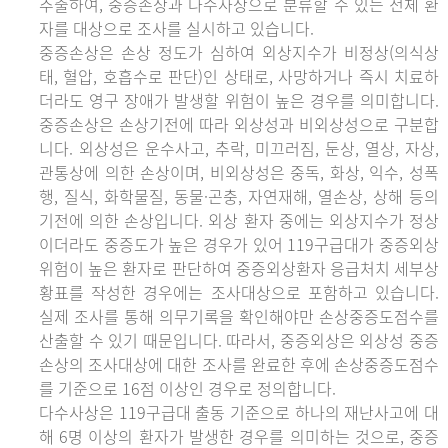
추출하여, 중증손상과 다수사상으로 분류할 수 있는 전체 환
자를 대상으로 조사를 실시하고 있습니다.
중증손상은 손상 정도가 심하여 외상지수가 비정상(의식상
태, 혈압, 호흡수로 판단)인 상태로, 사망하거나 즉시 치료하
더라도 영구 장애가 발생할 위험이 높은 경우를 의미합니다.
중증손상은 손상기전에 따라 외상성과 비외상성으로 구분합
니다. 외상성은 운수사고, 추락, 미끄러짐, 둔상, 열상, 자상,
관통상에 의한 손상이며, 비외상성은 중독, 화상, 익수, 성폭
행, 질식, 화학물질, 동물·곤충, 자연재해, 열손상, 상해 등의
기전에 의한 손상입니다. 외상 환자 중에는 외상지수가 정상
이더라도 중증도가 높은 경우가 있어 119구급대가 중증외상
위험이 높은 환자로 판단하여 중증외상환자 응급처치 세부상
황표를 작성한 경우에는 조사대상으로 포함하고 있습니다.
실제 조사를 통해 의무기록을 확인해야만 손상중증도점수를
산출할 수 있기 때문입니다. 따라서, 중증외상은 외상성 중증
손상의 조사대상에 대한 조사를 완료한 후에 손상중증도점수
를 기준으로 16점 이상인 경우로 정의합니다.
다수사상은 119구급대 출동 기준으로 하나의 재난사고에 대
해 6명 이상의 환자가 발생한 경우를 의미하는 것으로, 중증