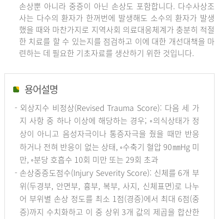
손상뿐 아니라 중증이 아닌 손상도 포함합니다. 다수사상조
사는 다수의 환자가 한꺼번에 발생해도 소수의 환자가 발생
했을 때와 마찬가지로 지역사회 의료대응체계가 충분히 적절
한 치료를 할 수 있는지를 점검하고 이에 대한 개선대책을 마
련하는 데 필요한 기초자료를 생산하기 위한 것입니다.
용어설명
- 외상지수 비정상(Revised Trauma Score): 다음 세 가
지 사항 중 하나 이상에 해당하는 경우; ◦의식상태가 정
상이 아니고 음성자극이나 통증자극을 줬을 때만 반응
하거나 전혀 반응이 없는 상태, ◦수축기 혈압 90㎜Hg 미
만, ◦분당 호흡수 10회 미만 또는 29회 초과
- 손상중증도점수(Injury Severity Score): 신체를 6개 부
위(두경부, 안면부, 흉부, 복부, 사지, 신체표면)로 나누
어 부위별 손상 정도를 최소 1점(경증)에서 최대 6점(중
증)까지 수치화하고 이 중 상위 3개 값의 제곱을 합산한