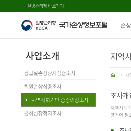
질병관리청 바로가기
손상
사업소개
지역사
응급실손상환자심층조사
홈
사
퇴원손상심층조사
조사개
지역사회기반 중증외상조사
지역사회기
급성심장정지조사
평가에 필
조사