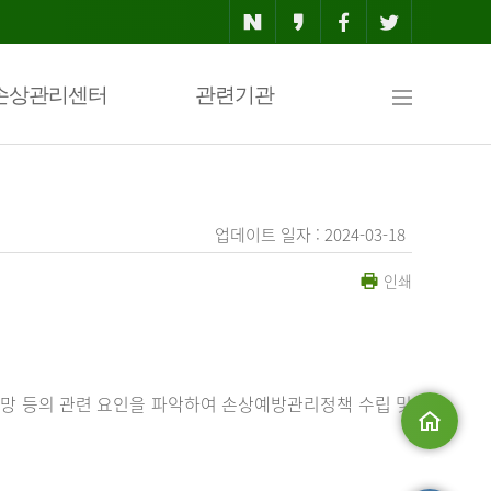
사
손상관리센터
관련기관
이
업데이트 일자 : 2024-03-18
인쇄
트
맵
망 등의 관련 요인을 파악하여 손상예방관리정책 수립 및
메인으로