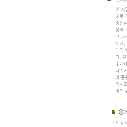
본 사
으로 
중증손
장애가
고, 
재해,
대가 
다. 
조사대
다수사
라 중
역사회
하기 
용
- 외상