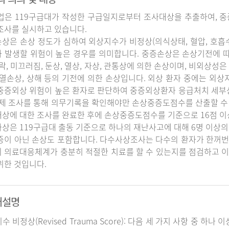
업은 119구급대가 작성한 구급일지로부터 조사대상을 추출하여, 중
조사를 실시하고 있습니다.
상은 손상 정도가 심하여 외상지수가 비정상(의식상태, 혈압, 호흡
 발생할 위험이 높은 경우를 의미합니다. 중증손상은 손상기전에 
추락, 미끄러짐, 둔상, 열상, 자상, 관통상에 의한 손상이며, 비외상성은 
 열손상, 상해 등의 기전에 의한 손상입니다. 외상 환자 중에는 외
중증외상 위험이 높은 환자로 판단하여 중증외상환자 응급처치 세
실제 조사를 통해 의무기록을 확인해야만 손상중증도점수를 산출할 수
상에 대한 조사를 완료한 후에 손상중증도점수를 기준으로 16점 이
상은 119구급대 출동 기준으로 하나의 재난사고에 대해 6명 이상의
증이 아닌 손상도 포함합니다. 다수사상조사는 다수의 환자가 한꺼번
 의료대응체계가 충분히 적절한 치료를 할 수 있는지를 점검하고 이
위한 것입니다.
어설명
지수 비정상(Revised Trauma Score): 다음 세 가지 사항 중 