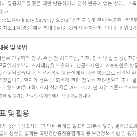
나 통증자극을 줬을 때만 반응하거나 전혀 반응이 없는 상태, ◦수축기 
 초과
중증도점수(Injury Severity Score): 신체를 6개 부위(두경부, 
 최소 1점(경증)에서 최대 6점(중증)까지 수치화하고 이 중 상위 3
내용 및 방법
용은 인구학적 정보, 손상 정보(의도성, 기전, 장소 및 활동 등), 진
구급일지로부터 조사대상을 추출하고, 전문조사원이 이송병원을 방
 수행되었습니다. 의무기록상 응급실에서 다른 병원으로 전원된 환
거쳤습니다. 환자의 생존 및 회복에 관한 정보는 전원병원의 조사 
고 있으며(월 1회), 조사 참여율은 2021-2022년 사업 기준으로 98
 결과 및 통계는 자료실>통계집에서 확인 가능합니다.
표 및 활용
반 중증외상조사는 연 단위 통계를 발표하고(통계 발간, 결과보고회 개
 통해 생산된 통계는 국민건강증진종합계획 등 보건정책 수립 및 평가