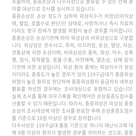
추출하여, 중증손상과 다수사상으로 분류할 수 있는 전체 환
자를 대상으로 조사를 실시하고 있습니다.
중증손상은 손상 정도가 심하여 외상지수가 비정상(의식상
태, 혈압, 호흡수로 판단)인 상태로, 사망하거나 즉시 치료하
더라도 영구 장애가 발생할 위험이 높은 경우를 의미합니다.
중증손상은 손상기전에 따라 외상성과 비외상성으로 구분합
니다. 외상성은 운수사고, 추락, 미끄러짐, 둔상, 열상, 자상,
관통상에 의한 손상이며, 비외상성은 중독, 화상, 익수, 성폭
행, 질식, 화학물질, 동물·곤충, 자연재해, 열손상, 상해 등의
기전에 의한 손상입니다. 외상 환자 중에는 외상지수가 정상
이더라도 중증도가 높은 경우가 있어 119구급대가 중증외상
위험이 높은 환자로 판단하여 중증외상환자 응급처치 세부상
황표를 작성한 경우에는 조사대상으로 포함하고 있습니다.
실제 조사를 통해 의무기록을 확인해야만 손상중증도점수를
산출할 수 있기 때문입니다. 따라서, 중증외상은 외상성 중증
손상의 조사대상에 대한 조사를 완료한 후에 손상중증도점수
를 기준으로 16점 이상인 경우로 정의합니다.
다수사상은 119구급대 출동 기준으로 하나의 재난사고에 대
해 6명 이상의 환자가 발생한 경우를 의미하는 것으로, 중증