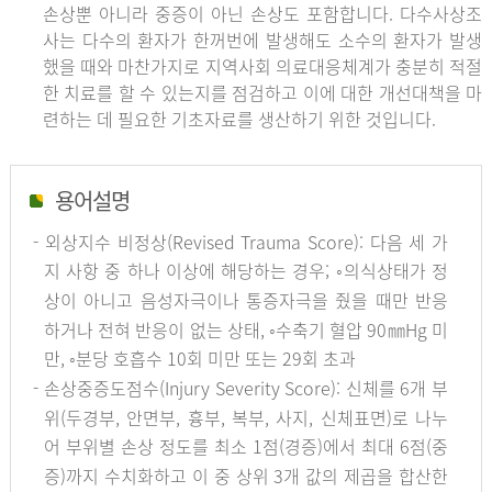
손상뿐 아니라 중증이 아닌 손상도 포함합니다. 다수사상조
사는 다수의 환자가 한꺼번에 발생해도 소수의 환자가 발생
했을 때와 마찬가지로 지역사회 의료대응체계가 충분히 적절
한 치료를 할 수 있는지를 점검하고 이에 대한 개선대책을 마
련하는 데 필요한 기초자료를 생산하기 위한 것입니다.
용어설명
- 외상지수 비정상(Revised Trauma Score): 다음 세 가
지 사항 중 하나 이상에 해당하는 경우; ◦의식상태가 정
상이 아니고 음성자극이나 통증자극을 줬을 때만 반응
하거나 전혀 반응이 없는 상태, ◦수축기 혈압 90㎜Hg 미
만, ◦분당 호흡수 10회 미만 또는 29회 초과
- 손상중증도점수(Injury Severity Score): 신체를 6개 부
위(두경부, 안면부, 흉부, 복부, 사지, 신체표면)로 나누
어 부위별 손상 정도를 최소 1점(경증)에서 최대 6점(중
증)까지 수치화하고 이 중 상위 3개 값의 제곱을 합산한