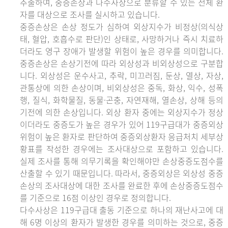
추출하여, 중증손상과 다수사상으로 분류할 수 있는 전체 환
자를 대상으로 조사를 실시하고 있습니다.
중증손상은 손상 정도가 심하여 외상지수가 비정상(의식상
태, 혈압, 호흡수로 판단)인 상태로, 사망하거나 즉시 치료하
더라도 영구 장애가 발생할 위험이 높은 경우를 의미합니다.
중증손상은 손상기전에 따라 외상성과 비외상성으로 구분합
니다. 외상성은 운수사고, 추락, 미끄러짐, 둔상, 열상, 자상,
관통상에 의한 손상이며, 비외상성은 중독, 화상, 익수, 성폭
행, 질식, 화학물질, 동물·곤충, 자연재해, 열손상, 상해 등의
기전에 의한 손상입니다. 외상 환자 중에는 외상지수가 정상
이더라도 중증도가 높은 경우가 있어 119구급대가 중증외상
위험이 높은 환자로 판단하여 중증외상환자 응급처치 세부상
황표를 작성한 경우에는 조사대상으로 포함하고 있습니다.
실제 조사를 통해 의무기록을 확인해야만 손상중증도점수를
산출할 수 있기 때문입니다. 따라서, 중증외상은 외상성 중증
손상의 조사대상에 대한 조사를 완료한 후에 손상중증도점수
를 기준으로 16점 이상인 경우로 정의합니다.
다수사상은 119구급대 출동 기준으로 하나의 재난사고에 대
해 6명 이상의 환자가 발생한 경우를 의미하는 것으로, 중증