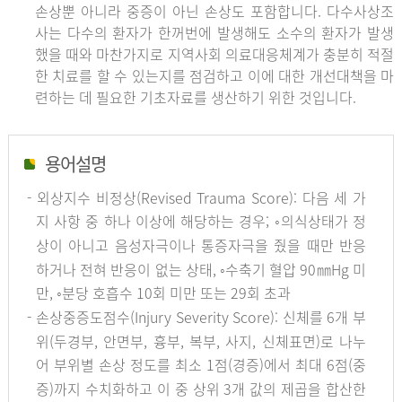
손상뿐 아니라 중증이 아닌 손상도 포함합니다. 다수사상조
사는 다수의 환자가 한꺼번에 발생해도 소수의 환자가 발생
했을 때와 마찬가지로 지역사회 의료대응체계가 충분히 적절
한 치료를 할 수 있는지를 점검하고 이에 대한 개선대책을 마
련하는 데 필요한 기초자료를 생산하기 위한 것입니다.
용어설명
- 외상지수 비정상(Revised Trauma Score): 다음 세 가
지 사항 중 하나 이상에 해당하는 경우; ◦의식상태가 정
상이 아니고 음성자극이나 통증자극을 줬을 때만 반응
하거나 전혀 반응이 없는 상태, ◦수축기 혈압 90㎜Hg 미
만, ◦분당 호흡수 10회 미만 또는 29회 초과
- 손상중증도점수(Injury Severity Score): 신체를 6개 부
위(두경부, 안면부, 흉부, 복부, 사지, 신체표면)로 나누
어 부위별 손상 정도를 최소 1점(경증)에서 최대 6점(중
증)까지 수치화하고 이 중 상위 3개 값의 제곱을 합산한