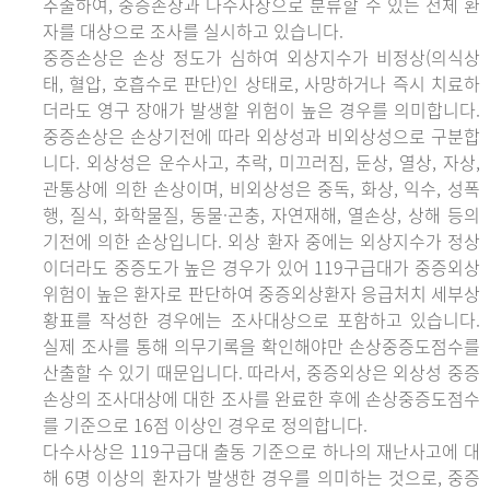
추출하여, 중증손상과 다수사상으로 분류할 수 있는 전체 환
자를 대상으로 조사를 실시하고 있습니다.
중증손상은 손상 정도가 심하여 외상지수가 비정상(의식상
태, 혈압, 호흡수로 판단)인 상태로, 사망하거나 즉시 치료하
더라도 영구 장애가 발생할 위험이 높은 경우를 의미합니다.
중증손상은 손상기전에 따라 외상성과 비외상성으로 구분합
니다. 외상성은 운수사고, 추락, 미끄러짐, 둔상, 열상, 자상,
관통상에 의한 손상이며, 비외상성은 중독, 화상, 익수, 성폭
행, 질식, 화학물질, 동물·곤충, 자연재해, 열손상, 상해 등의
기전에 의한 손상입니다. 외상 환자 중에는 외상지수가 정상
이더라도 중증도가 높은 경우가 있어 119구급대가 중증외상
위험이 높은 환자로 판단하여 중증외상환자 응급처치 세부상
황표를 작성한 경우에는 조사대상으로 포함하고 있습니다.
실제 조사를 통해 의무기록을 확인해야만 손상중증도점수를
산출할 수 있기 때문입니다. 따라서, 중증외상은 외상성 중증
손상의 조사대상에 대한 조사를 완료한 후에 손상중증도점수
를 기준으로 16점 이상인 경우로 정의합니다.
다수사상은 119구급대 출동 기준으로 하나의 재난사고에 대
해 6명 이상의 환자가 발생한 경우를 의미하는 것으로, 중증