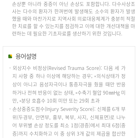
손상뿐 아니라 중증이 아닌 손상도 포함합니다. 다수사상조
사는 다수의 환자가 한꺼번에 발생해도 소수의 환자가 발생
했을 때와 마찬가지로 지역사회 의료대응체계가 충분히 적절
한 치료를 할 수 있는지를 점검하고 이에 대한 개선대책을 마
련하는 데 필요한 기초자료를 생산하기 위한 것입니다.
용어설명
- 외상지수 비정상(Revised Trauma Score): 다음 세 가
지 사항 중 하나 이상에 해당하는 경우; ◦의식상태가 정
상이 아니고 음성자극이나 통증자극을 줬을 때만 반응
하거나 전혀 반응이 없는 상태, ◦수축기 혈압 90㎜Hg 미
만, ◦분당 호흡수 10회 미만 또는 29회 초과
- 손상중증도점수(Injury Severity Score): 신체를 6개 부
위(두경부, 안면부, 흉부, 복부, 사지, 신체표면)로 나누
어 부위별 손상 정도를 최소 1점(경증)에서 최대 6점(중
증)까지 수치화하고 이 중 상위 3개 값의 제곱을 합산한