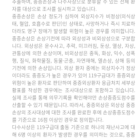
추출하여, 중증손상과 다수사상으로 분류할 수 있는 전체 환
자를 대상으로 조사를 실시하고 있습니다.
중증손상은 손상 정도가 심하여 외상지수가 비정상(의식상
태, 혈압, 호흡수로 판단)인 상태로, 사망하거나 즉시 치료하
더라도 영구 장애가 발생할 위험이 높은 경우를 의미합니다.
중증손상은 손상기전에 따라 외상성과 비외상성으로 구분합
니다. 외상성은 운수사고, 추락, 미끄러짐, 둔상, 열상, 자상,
관통상에 의한 손상이며, 비외상성은 중독, 화상, 익수, 성폭
행, 질식, 화학물질, 동물·곤충, 자연재해, 열손상, 상해 등의
기전에 의한 손상입니다. 외상 환자 중에는 외상지수가 정상
이더라도 중증도가 높은 경우가 있어 119구급대가 중증외상
위험이 높은 환자로 판단하여 중증외상환자 응급처치 세부상
황표를 작성한 경우에는 조사대상으로 포함하고 있습니다.
실제 조사를 통해 의무기록을 확인해야만 손상중증도점수를
산출할 수 있기 때문입니다. 따라서, 중증외상은 외상성 중증
손상의 조사대상에 대한 조사를 완료한 후에 손상중증도점수
를 기준으로 16점 이상인 경우로 정의합니다.
다수사상은 119구급대 출동 기준으로 하나의 재난사고에 대
해 6명 이상의 환자가 발생한 경우를 의미하는 것으로, 중증