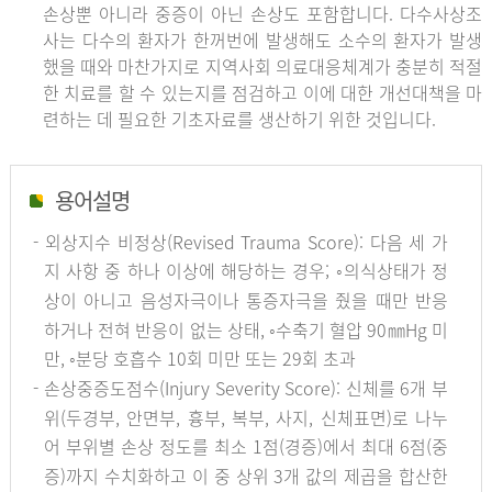
손상뿐 아니라 중증이 아닌 손상도 포함합니다. 다수사상조
사는 다수의 환자가 한꺼번에 발생해도 소수의 환자가 발생
했을 때와 마찬가지로 지역사회 의료대응체계가 충분히 적절
한 치료를 할 수 있는지를 점검하고 이에 대한 개선대책을 마
련하는 데 필요한 기초자료를 생산하기 위한 것입니다.
용어설명
- 외상지수 비정상(Revised Trauma Score): 다음 세 가
지 사항 중 하나 이상에 해당하는 경우; ◦의식상태가 정
상이 아니고 음성자극이나 통증자극을 줬을 때만 반응
하거나 전혀 반응이 없는 상태, ◦수축기 혈압 90㎜Hg 미
만, ◦분당 호흡수 10회 미만 또는 29회 초과
- 손상중증도점수(Injury Severity Score): 신체를 6개 부
위(두경부, 안면부, 흉부, 복부, 사지, 신체표면)로 나누
어 부위별 손상 정도를 최소 1점(경증)에서 최대 6점(중
증)까지 수치화하고 이 중 상위 3개 값의 제곱을 합산한