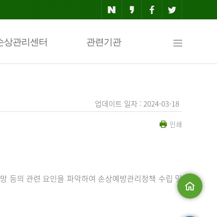
사
손상관리센터
관련기관
이
업데이트 일자 : 2024-03-18
인쇄
트
맵
망 등의 관련 요인을 파악하여 손상예방관리정책 수립 및
메인으로