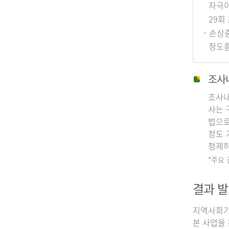
자극이
29회
- 손상
정도를
조사
조사내
사는 
법으로
정도 
정제하
*주요
결과 발
지역사회기
본 사업을