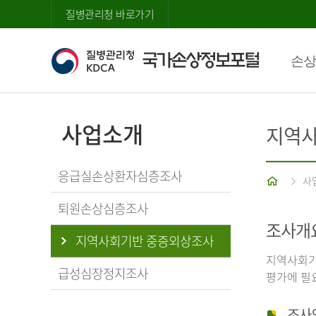
질병관리청 바로가기
손상
사업소개
지역사
응급실손상환자심층조사
홈
사
퇴원손상심층조사
조사개
지역사회기반 중증외상조사
지역사회기
급성심장정지조사
평가에 필
조사