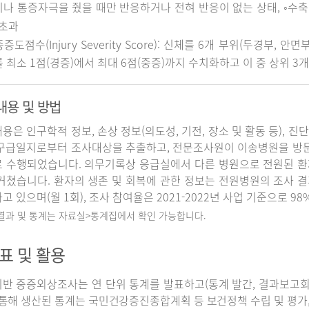
나 통증자극을 줬을 때만 반응하거나 전혀 반응이 없는 상태, ◦수축기 
 초과
중증도점수(Injury Severity Score): 신체를 6개 부위(두경부, 
 최소 1점(경증)에서 최대 6점(중증)까지 수치화하고 이 중 상위 3
내용 및 방법
용은 인구학적 정보, 손상 정보(의도성, 기전, 장소 및 활동 등), 진
구급일지로부터 조사대상을 추출하고, 전문조사원이 이송병원을 방
 수행되었습니다. 의무기록상 응급실에서 다른 병원으로 전원된 환
거쳤습니다. 환자의 생존 및 회복에 관한 정보는 전원병원의 조사 
고 있으며(월 1회), 조사 참여율은 2021-2022년 사업 기준으로 98
 결과 및 통계는 자료실>통계집에서 확인 가능합니다.
표 및 활용
반 중증외상조사는 연 단위 통계를 발표하고(통계 발간, 결과보고회 개
 통해 생산된 통계는 국민건강증진종합계획 등 보건정책 수립 및 평가