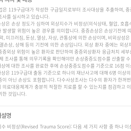
업은 119구급대가 작성한 구급일지로부터 조사대상을 추출하여, 중
조사를 실시하고 있습니다.
상은 손상 정도가 심하여 외상지수가 비정상(의식상태, 혈압, 호흡
 발생할 위험이 높은 경우를 의미합니다. 중증손상은 손상기전에 
추락, 미끄러짐, 둔상, 열상, 자상, 관통상에 의한 손상이며, 비외상성은 
 열손상, 상해 등의 기전에 의한 손상입니다. 외상 환자 중에는 외
중증외상 위험이 높은 환자로 판단하여 중증외상환자 응급처치 세
실제 조사를 통해 의무기록을 확인해야만 손상중증도점수를 산출할 수
상에 대한 조사를 완료한 후에 손상중증도점수를 기준으로 16점 이
상은 119구급대 출동 기준으로 하나의 재난사고에 대해 6명 이상의
증이 아닌 손상도 포함합니다. 다수사상조사는 다수의 환자가 한꺼번
 의료대응체계가 충분히 적절한 치료를 할 수 있는지를 점검하고 이
위한 것입니다.
어설명
지수 비정상(Revised Trauma Score): 다음 세 가지 사항 중 