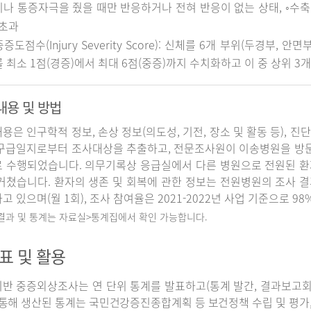
나 통증자극을 줬을 때만 반응하거나 전혀 반응이 없는 상태, ◦수축기 
 초과
중증도점수(Injury Severity Score): 신체를 6개 부위(두경부, 
 최소 1점(경증)에서 최대 6점(중증)까지 수치화하고 이 중 상위 3
내용 및 방법
용은 인구학적 정보, 손상 정보(의도성, 기전, 장소 및 활동 등), 진
구급일지로부터 조사대상을 추출하고, 전문조사원이 이송병원을 방
 수행되었습니다. 의무기록상 응급실에서 다른 병원으로 전원된 환
거쳤습니다. 환자의 생존 및 회복에 관한 정보는 전원병원의 조사 
고 있으며(월 1회), 조사 참여율은 2021-2022년 사업 기준으로 98
 결과 및 통계는 자료실>통계집에서 확인 가능합니다.
표 및 활용
반 중증외상조사는 연 단위 통계를 발표하고(통계 발간, 결과보고회 개
 통해 생산된 통계는 국민건강증진종합계획 등 보건정책 수립 및 평가