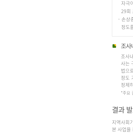
자극이
29회
- 손상
정도를
조사
조사내
사는 
법으로
정도 
정제하
*주요
결과 발
지역사회기
본 사업을