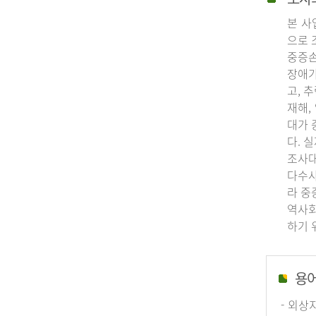
본 사
으로 
중증손
장애가
고, 
재해,
대가 
다. 
조사대
다수사
라 중
역사회
하기 
용
- 외상