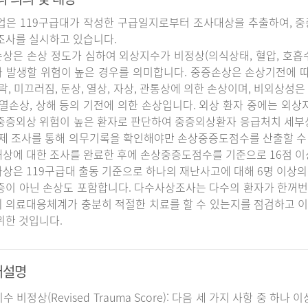
업은 119구급대가 작성한 구급일지로부터 조사대상을 추출하여, 중
조사를 실시하고 있습니다.
상은 손상 정도가 심하여 외상지수가 비정상(의식상태, 혈압, 호흡
 발생할 위험이 높은 경우를 의미합니다. 중증손상은 손상기전에 
추락, 미끄러짐, 둔상, 열상, 자상, 관통상에 의한 손상이며, 비외상성은 
 열손상, 상해 등의 기전에 의한 손상입니다. 외상 환자 중에는 외
중증외상 위험이 높은 환자로 판단하여 중증외상환자 응급처치 세
실제 조사를 통해 의무기록을 확인해야만 손상중증도점수를 산출할 수
상에 대한 조사를 완료한 후에 손상중증도점수를 기준으로 16점 이
상은 119구급대 출동 기준으로 하나의 재난사고에 대해 6명 이상의
증이 아닌 손상도 포함합니다. 다수사상조사는 다수의 환자가 한꺼번
 의료대응체계가 충분히 적절한 치료를 할 수 있는지를 점검하고 이
위한 것입니다.
어설명
지수 비정상(Revised Trauma Score): 다음 세 가지 사항 중 