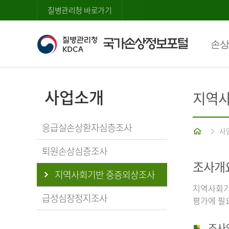
질병관리청 바로가기
손상
사업소개
지역사
응급실손상환자심층조사
홈
사
퇴원손상심층조사
조사개
지역사회기반 중증외상조사
지역사회기
급성심장정지조사
평가에 필
조사