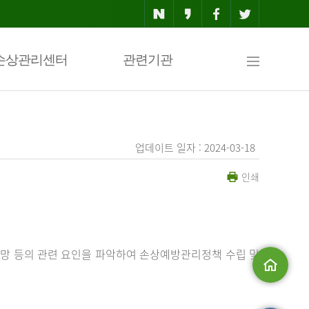
사
손상관리센터
관련기관
이
업데이트 일자 : 2024-03-18
인쇄
트
맵
망 등의 관련 요인을 파악하여 손상예방관리정책 수립 및
메인으로