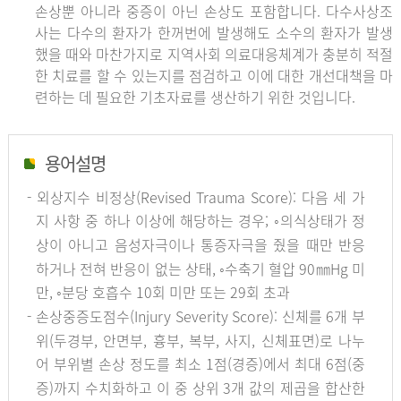
손상뿐 아니라 중증이 아닌 손상도 포함합니다. 다수사상조
사는 다수의 환자가 한꺼번에 발생해도 소수의 환자가 발생
했을 때와 마찬가지로 지역사회 의료대응체계가 충분히 적절
한 치료를 할 수 있는지를 점검하고 이에 대한 개선대책을 마
련하는 데 필요한 기초자료를 생산하기 위한 것입니다.
용어설명
- 외상지수 비정상(Revised Trauma Score): 다음 세 가
지 사항 중 하나 이상에 해당하는 경우; ◦의식상태가 정
상이 아니고 음성자극이나 통증자극을 줬을 때만 반응
하거나 전혀 반응이 없는 상태, ◦수축기 혈압 90㎜Hg 미
만, ◦분당 호흡수 10회 미만 또는 29회 초과
- 손상중증도점수(Injury Severity Score): 신체를 6개 부
위(두경부, 안면부, 흉부, 복부, 사지, 신체표면)로 나누
어 부위별 손상 정도를 최소 1점(경증)에서 최대 6점(중
증)까지 수치화하고 이 중 상위 3개 값의 제곱을 합산한