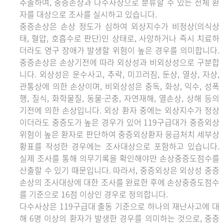
추출하여, 중증손상과 다수사상으로 분류할 수 있는 전체 환
자를 대상으로 조사를 실시하고 있습니다.
중증손상은 손상 정도가 심하여 외상지수가 비정상(의식상
태, 혈압, 호흡수로 판단)인 상태로, 사망하거나 즉시 치료하
더라도 영구 장애가 발생할 위험이 높은 경우를 의미합니다.
중증손상은 손상기전에 따라 외상성과 비외상성으로 구분합
니다. 외상성은 운수사고, 추락, 미끄러짐, 둔상, 열상, 자상,
관통상에 의한 손상이며, 비외상성은 중독, 화상, 익수, 성폭
행, 질식, 화학물질, 동물·곤충, 자연재해, 열손상, 상해 등의
기전에 의한 손상입니다. 외상 환자 중에는 외상지수가 정상
이더라도 중증도가 높은 경우가 있어 119구급대가 중증외상
위험이 높은 환자로 판단하여 중증외상환자 응급처치 세부상
황표를 작성한 경우에는 조사대상으로 포함하고 있습니다.
실제 조사를 통해 의무기록을 확인해야만 손상중증도점수를
산출할 수 있기 때문입니다. 따라서, 중증외상은 외상성 중증
손상의 조사대상에 대한 조사를 완료한 후에 손상중증도점수
를 기준으로 16점 이상인 경우로 정의합니다.
다수사상은 119구급대 출동 기준으로 하나의 재난사고에 대
해 6명 이상의 환자가 발생한 경우를 의미하는 것으로, 중증