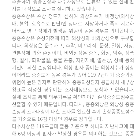
추출하여, 중증손상과 다수사상으로 분류할 수 있는 전체 환
자를 대상으로 조사를 실시하고 있습니다.
중증손상은 손상 정도가 심하여 외상지수가 비정상(의식상
태, 혈압, 호흡수로 판단)인 상태로, 사망하거나 즉시 치료하
더라도 영구 장애가 발생할 위험이 높은 경우를 의미합니다.
중증손상은 손상기전에 따라 외상성과 비외상성으로 구분합
니다. 외상성은 운수사고, 추락, 미끄러짐, 둔상, 열상, 자상,
관통상에 의한 손상이며, 비외상성은 중독, 화상, 익수, 성폭
행, 질식, 화학물질, 동물·곤충, 자연재해, 열손상, 상해 등의
기전에 의한 손상입니다. 외상 환자 중에는 외상지수가 정상
이더라도 중증도가 높은 경우가 있어 119구급대가 중증외상
위험이 높은 환자로 판단하여 중증외상환자 응급처치 세부상
황표를 작성한 경우에는 조사대상으로 포함하고 있습니다.
실제 조사를 통해 의무기록을 확인해야만 손상중증도점수를
산출할 수 있기 때문입니다. 따라서, 중증외상은 외상성 중증
손상의 조사대상에 대한 조사를 완료한 후에 손상중증도점수
를 기준으로 16점 이상인 경우로 정의합니다.
다수사상은 119구급대 출동 기준으로 하나의 재난사고에 대
해 6명 이상의 환자가 발생한 경우를 의미하는 것으로, 중증