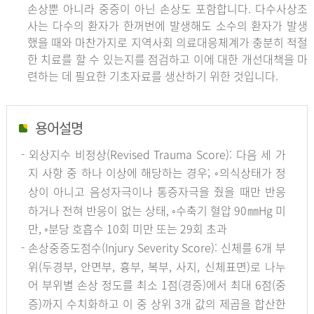
손상뿐 아니라 중증이 아닌 손상도 포함합니다. 다수사상조
사는 다수의 환자가 한꺼번에 발생해도 소수의 환자가 발생
했을 때와 마찬가지로 지역사회 의료대응체계가 충분히 적절
한 치료를 할 수 있는지를 점검하고 이에 대한 개선대책을 마
련하는 데 필요한 기초자료를 생산하기 위한 것입니다.
용어설명
- 외상지수 비정상(Revised Trauma Score): 다음 세 가
지 사항 중 하나 이상에 해당하는 경우; ◦의식상태가 정
상이 아니고 음성자극이나 통증자극을 줬을 때만 반응
하거나 전혀 반응이 없는 상태, ◦수축기 혈압 90㎜Hg 미
만, ◦분당 호흡수 10회 미만 또는 29회 초과
- 손상중증도점수(Injury Severity Score): 신체를 6개 부
위(두경부, 안면부, 흉부, 복부, 사지, 신체표면)로 나누
어 부위별 손상 정도를 최소 1점(경증)에서 최대 6점(중
증)까지 수치화하고 이 중 상위 3개 값의 제곱을 합산한