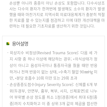
손상뿐 아니라 중증이 아닌 손상도 포함합니다. 다수사상조
사는 다수의 환자가 한꺼번에 발생해도 소수의 환자가 발생
했을 때와 마찬가지로 지역사회 의료대응체계가 충분히 적절
한 치료를 할 수 있는지를 점검하고 이에 대한 개선대책을 마
련하는 데 필요한 기초자료를 생산하기 위한 것입니다.
용어설명
- 외상지수 비정상(Revised Trauma Score): 다음 세 가
지 사항 중 하나 이상에 해당하는 경우; ◦의식상태가 정
상이 아니고 음성자극이나 통증자극을 줬을 때만 반응
하거나 전혀 반응이 없는 상태, ◦수축기 혈압 90㎜Hg 미
만, ◦분당 호흡수 10회 미만 또는 29회 초과
- 손상중증도점수(Injury Severity Score): 신체를 6개 부
위(두경부, 안면부, 흉부, 복부, 사지, 신체표면)로 나누
어 부위별 손상 정도를 최소 1점(경증)에서 최대 6점(중
증)까지 수치화하고 이 중 상위 3개 값의 제곱을 합산한