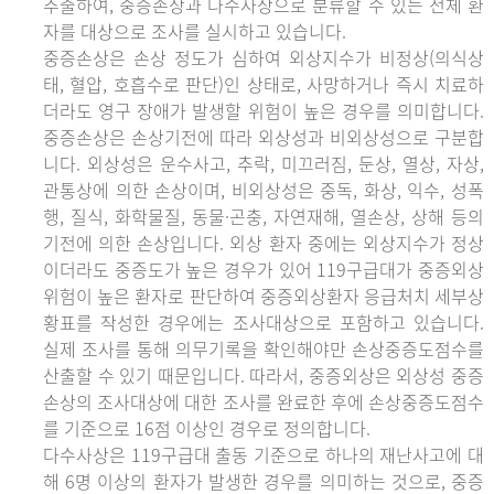
추출하여, 중증손상과 다수사상으로 분류할 수 있는 전체 환
자를 대상으로 조사를 실시하고 있습니다.
중증손상은 손상 정도가 심하여 외상지수가 비정상(의식상
태, 혈압, 호흡수로 판단)인 상태로, 사망하거나 즉시 치료하
더라도 영구 장애가 발생할 위험이 높은 경우를 의미합니다.
중증손상은 손상기전에 따라 외상성과 비외상성으로 구분합
니다. 외상성은 운수사고, 추락, 미끄러짐, 둔상, 열상, 자상,
관통상에 의한 손상이며, 비외상성은 중독, 화상, 익수, 성폭
행, 질식, 화학물질, 동물·곤충, 자연재해, 열손상, 상해 등의
기전에 의한 손상입니다. 외상 환자 중에는 외상지수가 정상
이더라도 중증도가 높은 경우가 있어 119구급대가 중증외상
위험이 높은 환자로 판단하여 중증외상환자 응급처치 세부상
황표를 작성한 경우에는 조사대상으로 포함하고 있습니다.
실제 조사를 통해 의무기록을 확인해야만 손상중증도점수를
산출할 수 있기 때문입니다. 따라서, 중증외상은 외상성 중증
손상의 조사대상에 대한 조사를 완료한 후에 손상중증도점수
를 기준으로 16점 이상인 경우로 정의합니다.
다수사상은 119구급대 출동 기준으로 하나의 재난사고에 대
해 6명 이상의 환자가 발생한 경우를 의미하는 것으로, 중증