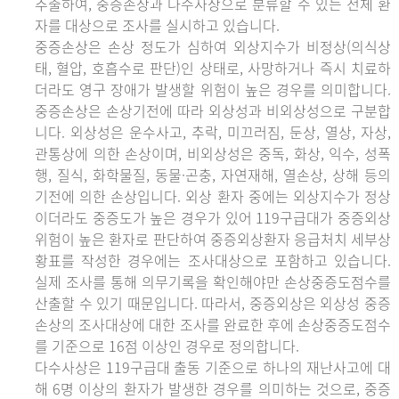
추출하여, 중증손상과 다수사상으로 분류할 수 있는 전체 환
자를 대상으로 조사를 실시하고 있습니다.
중증손상은 손상 정도가 심하여 외상지수가 비정상(의식상
태, 혈압, 호흡수로 판단)인 상태로, 사망하거나 즉시 치료하
더라도 영구 장애가 발생할 위험이 높은 경우를 의미합니다.
중증손상은 손상기전에 따라 외상성과 비외상성으로 구분합
니다. 외상성은 운수사고, 추락, 미끄러짐, 둔상, 열상, 자상,
관통상에 의한 손상이며, 비외상성은 중독, 화상, 익수, 성폭
행, 질식, 화학물질, 동물·곤충, 자연재해, 열손상, 상해 등의
기전에 의한 손상입니다. 외상 환자 중에는 외상지수가 정상
이더라도 중증도가 높은 경우가 있어 119구급대가 중증외상
위험이 높은 환자로 판단하여 중증외상환자 응급처치 세부상
황표를 작성한 경우에는 조사대상으로 포함하고 있습니다.
실제 조사를 통해 의무기록을 확인해야만 손상중증도점수를
산출할 수 있기 때문입니다. 따라서, 중증외상은 외상성 중증
손상의 조사대상에 대한 조사를 완료한 후에 손상중증도점수
를 기준으로 16점 이상인 경우로 정의합니다.
다수사상은 119구급대 출동 기준으로 하나의 재난사고에 대
해 6명 이상의 환자가 발생한 경우를 의미하는 것으로, 중증