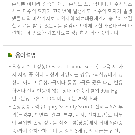
손상뿐 아니라 중증이 아닌 손상도 포함합니다. 다수사상조
사는 다수의 환자가 한꺼번에 발생해도 소수의 환자가 발생
했을 때와 마찬가지로 지역사회 의료대응체계가 충분히 적절
한 치료를 할 수 있는지를 점검하고 이에 대한 개선대책을 마
련하는 데 필요한 기초자료를 생산하기 위한 것입니다.
용어설명
- 외상지수 비정상(Revised Trauma Score): 다음 세 가
지 사항 중 하나 이상에 해당하는 경우; ◦의식상태가 정
상이 아니고 음성자극이나 통증자극을 줬을 때만 반응
하거나 전혀 반응이 없는 상태, ◦수축기 혈압 90㎜Hg 미
만, ◦분당 호흡수 10회 미만 또는 29회 초과
- 손상중증도점수(Injury Severity Score): 신체를 6개 부
위(두경부, 안면부, 흉부, 복부, 사지, 신체표면)로 나누
어 부위별 손상 정도를 최소 1점(경증)에서 최대 6점(중
증)까지 수치화하고 이 중 상위 3개 값의 제곱을 합산한