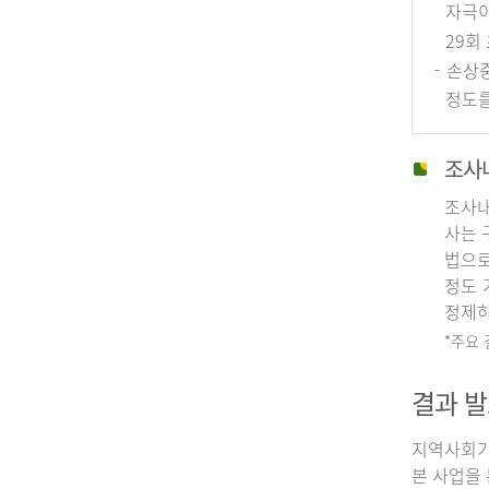
자극이
29회
- 손상
정도를
조사
조사내
사는 
법으로
정도 
정제하
*주요
결과 발
지역사회기
본 사업을