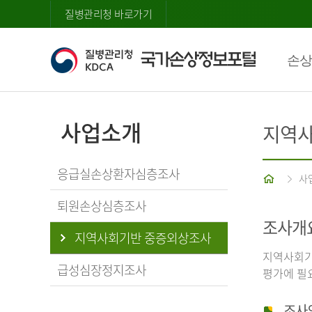
질병관리청 바로가기
손상
사업소개
지역사
응급실손상환자심층조사
홈
사
퇴원손상심층조사
조사개
지역사회기반 중증외상조사
지역사회기
급성심장정지조사
평가에 필
조사