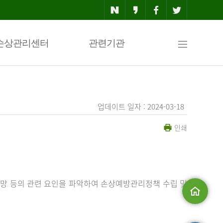
사
손상관리센터
관련기관
이
업데이트 일자 : 2024-03-18
인쇄
트
맵
망 등의 관련 요인을 파악하여 손상예방관리정책 수립 및
메인으로