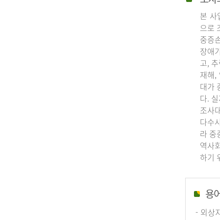
본 사
으로 
중증손
장애가
고, 
재해,
대가 
다. 
조사대
다수사
라 중
역사회
하기 
용
- 외상