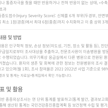
나 통증자극을 줬을 때만 반응하거나 전혀 반응이 없는 상태, ◦수축기 
 초과
중증도점수(Injury Severity Score): 신체를 6개 부위(두경부, 
 최소 1점(경증)에서 최대 6점(중증)까지 수치화하고 이 중 상위 3
내용 및 방법
용은 인구학적 정보, 손상 정보(의도성, 기전, 장소 및 활동 등), 진
구급일지로부터 조사대상을 추출하고, 전문조사원이 이송병원을 방
 수행되었습니다. 의무기록상 응급실에서 다른 병원으로 전원된 환
거쳤습니다. 환자의 생존 및 회복에 관한 정보는 전원병원의 조사 
고 있으며(월 1회), 조사 참여율은 2021-2022년 사업 기준으로 98
 결과 및 통계는 자료실>통계집에서 확인 가능합니다.
표 및 활용
반 중증외상조사는 연 단위 통계를 발표하고(통계 발간, 결과보고회 개
 통해 생산된 통계는 국민건강증진종합계획 등 보건정책 수립 및 평가