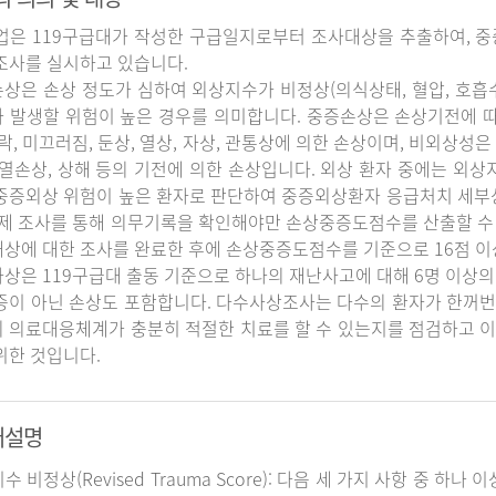
업은 119구급대가 작성한 구급일지로부터 조사대상을 추출하여, 중
조사를 실시하고 있습니다.
상은 손상 정도가 심하여 외상지수가 비정상(의식상태, 혈압, 호흡
 발생할 위험이 높은 경우를 의미합니다. 중증손상은 손상기전에 
추락, 미끄러짐, 둔상, 열상, 자상, 관통상에 의한 손상이며, 비외상성은 
 열손상, 상해 등의 기전에 의한 손상입니다. 외상 환자 중에는 외
중증외상 위험이 높은 환자로 판단하여 중증외상환자 응급처치 세
실제 조사를 통해 의무기록을 확인해야만 손상중증도점수를 산출할 수
상에 대한 조사를 완료한 후에 손상중증도점수를 기준으로 16점 이
상은 119구급대 출동 기준으로 하나의 재난사고에 대해 6명 이상의
증이 아닌 손상도 포함합니다. 다수사상조사는 다수의 환자가 한꺼번
 의료대응체계가 충분히 적절한 치료를 할 수 있는지를 점검하고 이
위한 것입니다.
어설명
지수 비정상(Revised Trauma Score): 다음 세 가지 사항 중 