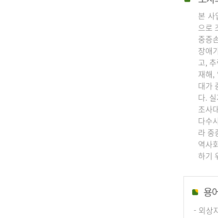
본 사
으로 
중증손
장애가
고, 
재해,
대가 
다. 
조사대
다수사
라 중
역사회
하기 
용
- 외상