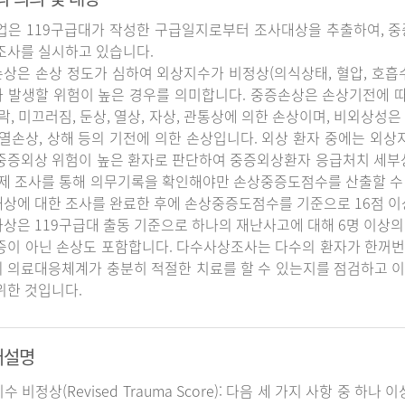
업은 119구급대가 작성한 구급일지로부터 조사대상을 추출하여, 중
조사를 실시하고 있습니다.
상은 손상 정도가 심하여 외상지수가 비정상(의식상태, 혈압, 호흡
 발생할 위험이 높은 경우를 의미합니다. 중증손상은 손상기전에 
추락, 미끄러짐, 둔상, 열상, 자상, 관통상에 의한 손상이며, 비외상성은 
 열손상, 상해 등의 기전에 의한 손상입니다. 외상 환자 중에는 외
중증외상 위험이 높은 환자로 판단하여 중증외상환자 응급처치 세
실제 조사를 통해 의무기록을 확인해야만 손상중증도점수를 산출할 수
상에 대한 조사를 완료한 후에 손상중증도점수를 기준으로 16점 이
상은 119구급대 출동 기준으로 하나의 재난사고에 대해 6명 이상의
증이 아닌 손상도 포함합니다. 다수사상조사는 다수의 환자가 한꺼번
 의료대응체계가 충분히 적절한 치료를 할 수 있는지를 점검하고 이
위한 것입니다.
어설명
지수 비정상(Revised Trauma Score): 다음 세 가지 사항 중 