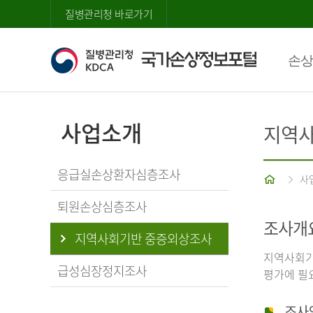
질병관리청 바로가기
손상
사업소개
지역사
응급실손상환자심층조사
홈
사
퇴원손상심층조사
조사개
지역사회기반 중증외상조사
지역사회기
급성심장정지조사
평가에 필
조사