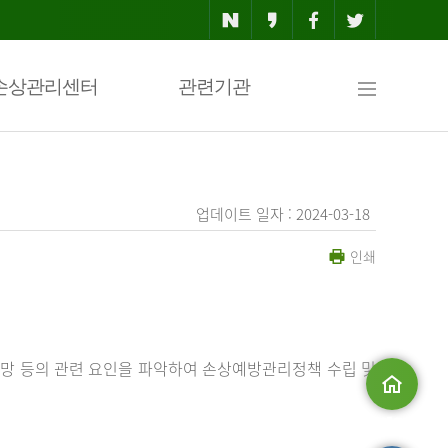
사
손상관리센터
관련기관
이
업데이트 일자 : 2024-03-18
인쇄
트
맵
망 등의 관련 요인을 파악하여 손상예방관리정책 수립 및
메인으로