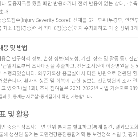
나 통증자극을 줬을 때만 반응하거나 전혀 반응이 없는 상태, ◦수축기 
 초과
중증도점수(Injury Severity Score): 신체를 6개 부위(두경부, 
 최소 1점(경증)에서 최대 6점(중증)까지 수치화하고 이 중 상위 3
내용 및 방법
용은 인구학적 정보, 손상 정보(의도성, 기전, 장소 및 활동 등), 진
구급일지로부터 조사대상을 추출하고, 전문조사원이 이송병원을 방
 수행되었습니다. 의무기록상 응급실에서 다른 병원으로 전원된 환
거쳤습니다. 환자의 생존 및 회복에 관한 정보는 전원병원의 조사 
고 있으며(월 1회), 조사 참여율은 2021-2022년 사업 기준으로 98
 결과 및 통계는 자료실>통계집에서 확인 가능합니다.
표 및 활용
반 중증외상조사는 연 단위 통계를 발표하고(통계 발간, 결과보고회 개
 통해 생산된 통계는 국민건강증진종합계획 등 보건정책 수립 및 평가