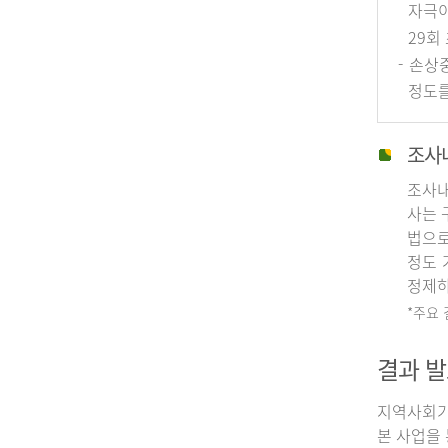
자극이
29회
- 손상
정도를
조사
조사내
사는 
법으로
정도 
정제하
*주요
결과 발
지역사회기
본 사업을