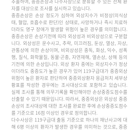
추출하여, 중증손상과 다수사상으로 분류할 수 있는 전체 환
자를 대상으로 조사를 실시하고 있습니다.
중증손상은 손상 정도가 심하여 외상지수가 비정상(의식상
태, 혈압, 호흡수로 판단)인 상태로, 사망하거나 즉시 치료하
더라도 영구 장애가 발생할 위험이 높은 경우를 의미합니다.
중증손상은 손상기전에 따라 외상성과 비외상성으로 구분합
니다. 외상성은 운수사고, 추락, 미끄러짐, 둔상, 열상, 자상,
관통상에 의한 손상이며, 비외상성은 중독, 화상, 익수, 성폭
행, 질식, 화학물질, 동물·곤충, 자연재해, 열손상, 상해 등의
기전에 의한 손상입니다. 외상 환자 중에는 외상지수가 정상
이더라도 중증도가 높은 경우가 있어 119구급대가 중증외상
위험이 높은 환자로 판단하여 중증외상환자 응급처치 세부상
황표를 작성한 경우에는 조사대상으로 포함하고 있습니다.
실제 조사를 통해 의무기록을 확인해야만 손상중증도점수를
산출할 수 있기 때문입니다. 따라서, 중증외상은 외상성 중증
손상의 조사대상에 대한 조사를 완료한 후에 손상중증도점수
를 기준으로 16점 이상인 경우로 정의합니다.
다수사상은 119구급대 출동 기준으로 하나의 재난사고에 대
해 6명 이상의 환자가 발생한 경우를 의미하는 것으로, 중증