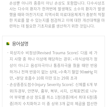
손상뿐 아니라 중증이 아닌 손상도 포함합니다. 다수사상조
사는 다수의 환자가 한꺼번에 발생해도 소수의 환자가 발생
했을 때와 마찬가지로 지역사회 의료대응체계가 충분히 적절
한 치료를 할 수 있는지를 점검하고 이에 대한 개선대책을 마
련하는 데 필요한 기초자료를 생산하기 위한 것입니다.
용어설명
- 외상지수 비정상(Revised Trauma Score): 다음 세 가
지 사항 중 하나 이상에 해당하는 경우; ◦의식상태가 정
상이 아니고 음성자극이나 통증자극을 줬을 때만 반응
하거나 전혀 반응이 없는 상태, ◦수축기 혈압 90㎜Hg 미
만, ◦분당 호흡수 10회 미만 또는 29회 초과
- 손상중증도점수(Injury Severity Score): 신체를 6개 부
위(두경부, 안면부, 흉부, 복부, 사지, 신체표면)로 나누
어 부위별 손상 정도를 최소 1점(경증)에서 최대 6점(중
증)까지 수치화하고 이 중 상위 3개 값의 제곱을 합산한