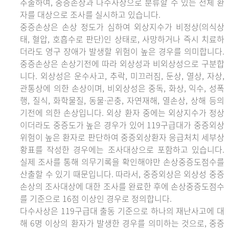
추출하여, 중증손상과 다수사상으로 분류할 수 있는 전체 환
자를 대상으로 조사를 실시하고 있습니다.
중증손상은 손상 정도가 심하여 외상지수가 비정상(의식상
태, 혈압, 호흡수로 판단)인 상태로, 사망하거나 즉시 치료하
더라도 영구 장애가 발생할 위험이 높은 경우를 의미합니다.
중증손상은 손상기전에 따라 외상성과 비외상성으로 구분합
니다. 외상성은 운수사고, 추락, 미끄러짐, 둔상, 열상, 자상,
관통상에 의한 손상이며, 비외상성은 중독, 화상, 익수, 성폭
행, 질식, 화학물질, 동물·곤충, 자연재해, 열손상, 상해 등의
기전에 의한 손상입니다. 외상 환자 중에는 외상지수가 정상
이더라도 중증도가 높은 경우가 있어 119구급대가 중증외상
위험이 높은 환자로 판단하여 중증외상환자 응급처치 세부상
황표를 작성한 경우에는 조사대상으로 포함하고 있습니다.
실제 조사를 통해 의무기록을 확인해야만 손상중증도점수를
산출할 수 있기 때문입니다. 따라서, 중증외상은 외상성 중증
손상의 조사대상에 대한 조사를 완료한 후에 손상중증도점수
를 기준으로 16점 이상인 경우로 정의합니다.
다수사상은 119구급대 출동 기준으로 하나의 재난사고에 대
해 6명 이상의 환자가 발생한 경우를 의미하는 것으로, 중증