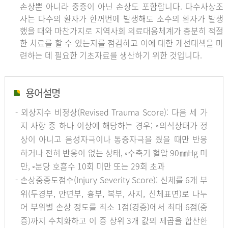
손상뿐 아니라 중증이 아닌 손상도 포함합니다. 다수사상조
사는 다수의 환자가 한꺼번에 발생해도 소수의 환자가 발생
했을 때와 마찬가지로 지역사회 의료대응체계가 충분히 적절
한 치료를 할 수 있는지를 점검하고 이에 대한 개선대책을 마
련하는 데 필요한 기초자료를 생산하기 위한 것입니다.
용어설명
- 외상지수 비정상(Revised Trauma Score): 다음 세 가
지 사항 중 하나 이상에 해당하는 경우; ◦의식상태가 정
상이 아니고 음성자극이나 통증자극을 줬을 때만 반응
하거나 전혀 반응이 없는 상태, ◦수축기 혈압 90㎜Hg 미
만, ◦분당 호흡수 10회 미만 또는 29회 초과
- 손상중증도점수(Injury Severity Score): 신체를 6개 부
위(두경부, 안면부, 흉부, 복부, 사지, 신체표면)로 나누
어 부위별 손상 정도를 최소 1점(경증)에서 최대 6점(중
증)까지 수치화하고 이 중 상위 3개 값의 제곱을 합산한