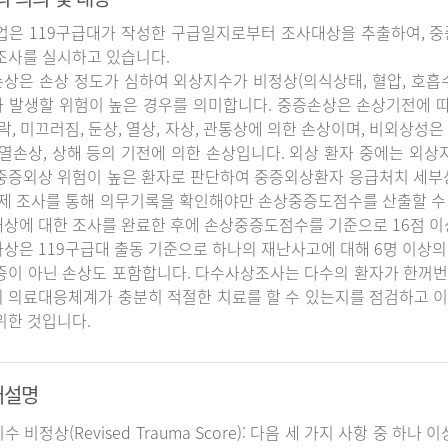
업은 119구급대가 작성한 구급일지로부터 조사대상을 추출하여, 중
조사를 실시하고 있습니다.
상은 손상 정도가 심하여 외상지수가 비정상(의식상태, 혈압, 호흡
 발생할 위험이 높은 경우를 의미합니다. 중증손상은 손상기전에 
추락, 미끄러짐, 둔상, 열상, 자상, 관통상에 의한 손상이며, 비외상성은 
 열손상, 상해 등의 기전에 의한 손상입니다. 외상 환자 중에는 외
중증외상 위험이 높은 환자로 판단하여 중증외상환자 응급처치 세
실제 조사를 통해 의무기록을 확인해야만 손상중증도점수를 산출할 수
상에 대한 조사를 완료한 후에 손상중증도점수를 기준으로 16점 이
상은 119구급대 출동 기준으로 하나의 재난사고에 대해 6명 이상의
증이 아닌 손상도 포함합니다. 다수사상조사는 다수의 환자가 한꺼번
 의료대응체계가 충분히 적절한 치료를 할 수 있는지를 점검하고 이
위한 것입니다.
어설명
지수 비정상(Revised Trauma Score): 다음 세 가지 사항 중 