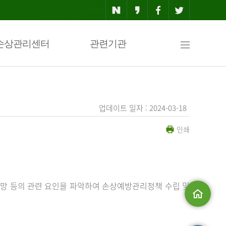
사
손상관리센터
관련기관
이
업데이트 일자 : 2024-03-18
인쇄
트
맵
망 등의 관련 요인을 파악하여 손상예방관리정책 수립 및
메인으로