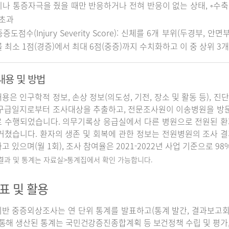
나 통증자극을 줬을 때만 반응하거나 전혀 반응이 없는 상태, ◦수축기 
 초과
중증도점수(Injury Severity Score): 신체를 6개 부위(두경부, 
 최소 1점(경증)에서 최대 6점(중증)까지 수치화하고 이 중 상위 3
내용 및 방법
용은 인구학적 정보, 손상 정보(의도성, 기전, 장소 및 활동 등), 진
구급일지로부터 조사대상을 추출하고, 전문조사원이 이송병원을 방
 수행되었습니다. 의무기록상 응급실에서 다른 병원으로 전원된 환
거쳤습니다. 환자의 생존 및 회복에 관한 정보는 전원병원의 조사 
고 있으며(월 1회), 조사 참여율은 2021-2022년 사업 기준으로 98
 결과 및 통계는 자료실>통계집에서 확인 가능합니다.
표 및 활용
반 중증외상조사는 연 단위 통계를 발표하고(통계 발간, 결과보고회 개
 통해 생산된 통계는 국민건강증진종합계획 등 보건정책 수립 및 평가