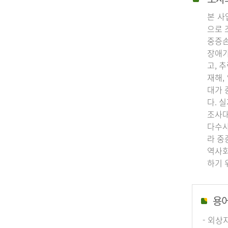
본 사
으로 
중증손
장애가
고, 
재해,
대가 
다. 
조사대
다수사
라 중
역사회
하기 
용
- 외상