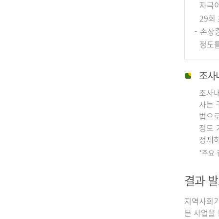
자극이
29회
- 손상
정도를
조사
조사내
사는 
법으로
정도 
정제하
*주요
결과 발
지역사회기
본 사업을