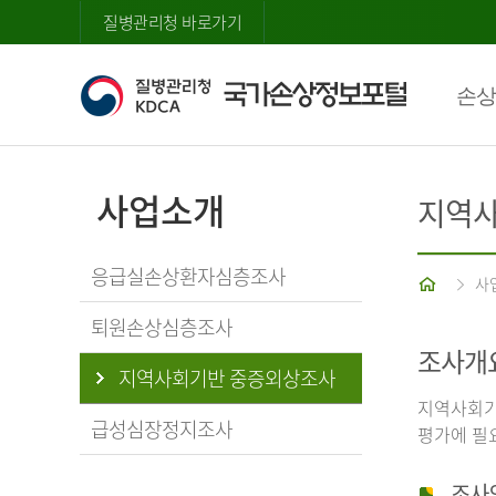
질병관리청 바로가기
손상
사업소개
지역사
응급실손상환자심층조사
홈
사
퇴원손상심층조사
조사개
지역사회기반 중증외상조사
지역사회기
급성심장정지조사
평가에 필
조사