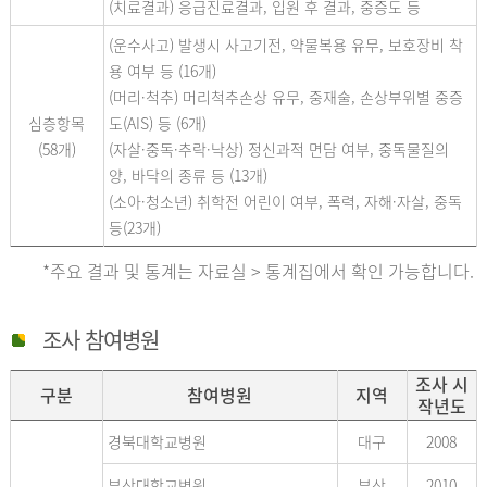
(치료결과) 응급진료결과, 입원 후 결과, 중증도 등
(운수사고) 발생시 사고기전, 약물복용 유무, 보호장비 착
용 여부 등 (16개)
(머리·척추) 머리척추손상 유무, 중재술, 손상부위별 중증
심층항목
도(AIS) 등 (6개)
(58개)
(자살·중독·추락·낙상) 정신과적 면담 여부, 중독물질의
양, 바닥의 종류 등 (13개)
(소아·청소년) 취학전 어린이 여부, 폭력, 자해·자살, 중독
등(23개)
*주요 결과 및 통계는 자료실 > 통계집에서 확인 가능합니다.
조사 참여병원
조사 시
구분
참여병원
지역
작년도
경북대학교병원
대구
2008
부산대학교병원
부산
2010