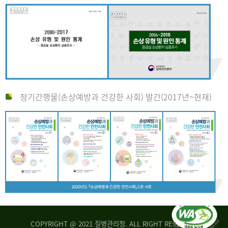
정기간행물(손상예방과 건강한 사회) 발간(2017년~현재)
COPYRIGHT @ 2021 질병관리청. ALL RIGHT RESERVED