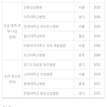
강동성심병원
서울
2010
아주대학교병원
경기
2006
자살·중독·추
연세대학교 세브란스병원
서울
2010
락·낙상
울산대학교병원
울산
2010
(6개)
이화여자대학교 부속 목동병원
서울
2006
조선대학교병원
광주
2008
경기도의료원 파주병원
경기
2015
고려대학교 안암병원
서울
2019
소아·청소년
(4개)
충북대학교병원
충북
2017
한림대학교 동탄성심병원
경기
2025