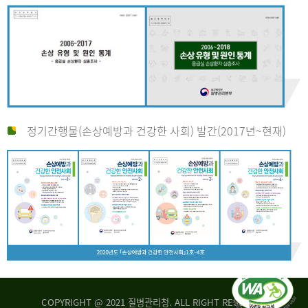
정기간행물(손상예방과 건강한 사회) 발간(2017년~현재)
COPYRIGHT @ 2021 질병관리청. ALL RIGHT RESERVED