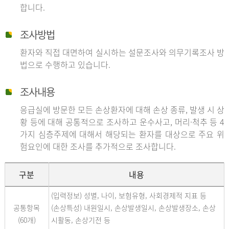
합니다.
조사방법
환자와 직접 대면하여 실시하는 설문조사와 의무기록조사 방
법으로 수행하고 있습니다.
조사내용
응급실에 방문한 모든 손상환자에 대해 손상 종류, 발생 시 상
황 등에 대해 공통적으로 조사하고 운수사고, 머리·척추 등 4
가지 심층주제에 대해서 해당되는 환자를 대상으로 주요 위
험요인에 대한 조사를 추가적으로 조사합니다.
구분
내용
(입력정보) 성별, 나이, 보험유형, 사회경제적 지표 등
공통항목
(손상특성) 내원일시, 손상발생일시, 손상발생장소, 손상
(60개)
시활동, 손상기전 등