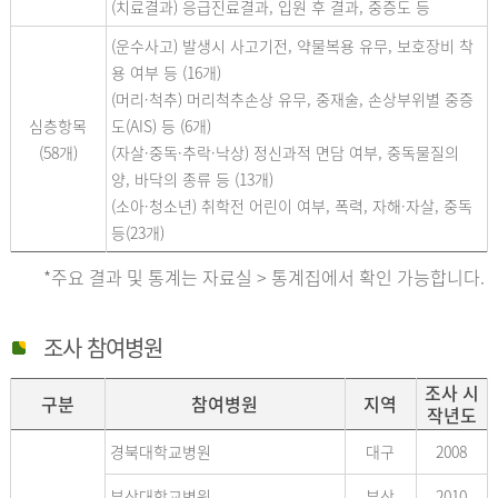
(치료결과) 응급진료결과, 입원 후 결과, 중증도 등
(운수사고) 발생시 사고기전, 약물복용 유무, 보호장비 착
용 여부 등 (16개)
(머리·척추) 머리척추손상 유무, 중재술, 손상부위별 중증
심층항목
도(AIS) 등 (6개)
(58개)
(자살·중독·추락·낙상) 정신과적 면담 여부, 중독물질의
양, 바닥의 종류 등 (13개)
(소아·청소년) 취학전 어린이 여부, 폭력, 자해·자살, 중독
등(23개)
*주요 결과 및 통계는 자료실 > 통계집에서 확인 가능합니다.
조사 참여병원
조사 시
구분
참여병원
지역
작년도
경북대학교병원
대구
2008
부산대학교병원
부산
2010