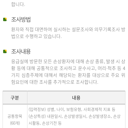
합니다.
조사방법
환자와 직접 대면하여 실시하는 설문조사와 의무기록조사 방
법으로 수행하고 있습니다.
조사내용
응급실에 방문한 모든 손상환자에 대해 손상 종류, 발생 시 상
황 등에 대해 공통적으로 조사하고 운수사고, 머리·척추 등 4
가지 심층주제에 대해서 해당되는 환자를 대상으로 주요 위
험요인에 대한 조사를 추가적으로 조사합니다.
구분
내용
(입력정보) 성별, 나이, 보험유형, 사회경제적 지표 등
공통항목
(손상특성) 내원일시, 손상발생일시, 손상발생장소, 손상
(60개)
시활동, 손상기전 등