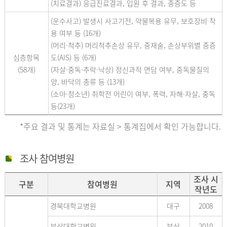
(치료결과) 응급진료결과, 입원 후 결과, 중증도 등
(운수사고) 발생시 사고기전, 약물복용 유무, 보호장비 착
용 여부 등 (16개)
(머리·척추) 머리척추손상 유무, 중재술, 손상부위별 중증
심층항목
도(AIS) 등 (6개)
(58개)
(자살·중독·추락·낙상) 정신과적 면담 여부, 중독물질의
양, 바닥의 종류 등 (13개)
(소아·청소년) 취학전 어린이 여부, 폭력, 자해·자살, 중독
등(23개)
*주요 결과 및 통계는 자료실 > 통계집에서 확인 가능합니다.
조사 참여병원
조사 시
구분
참여병원
지역
작년도
경북대학교병원
대구
2008
부산대학교병원
부산
2010