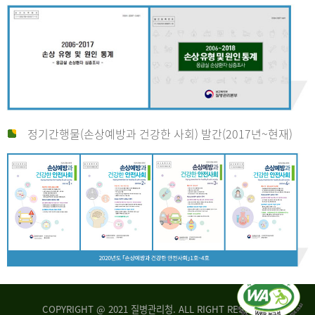
정기간행물(손상예방과 건강한 사회) 발간(2017년~현재)
COPYRIGHT @ 2021 질병관리청. ALL RIGHT RESERVED