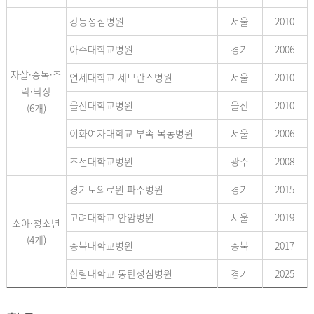
강동성심병원
서울
2010
아주대학교병원
경기
2006
자살·중독·추
연세대학교 세브란스병원
서울
2010
락·낙상
울산대학교병원
울산
2010
(6개)
이화여자대학교 부속 목동병원
서울
2006
조선대학교병원
광주
2008
경기도의료원 파주병원
경기
2015
고려대학교 안암병원
서울
2019
소아·청소년
(4개)
충북대학교병원
충북
2017
한림대학교 동탄성심병원
경기
2025