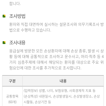
합니다.
조사방법
환자와 직접 대면하여 실시하는 설문조사와 의무기록조사 방
법으로 수행하고 있습니다.
조사내용
응급실에 방문한 모든 손상환자에 대해 손상 종류, 발생 시 상
황 등에 대해 공통적으로 조사하고 운수사고, 머리·척추 등 4
가지 심층주제에 대해서 해당되는 환자를 대상으로 주요 위
험요인에 대한 조사를 추가적으로 조사합니다.
구분
내용
(입력정보) 성별, 나이, 보험유형, 사회경제적 지표 등
공통항목
(손상특성) 내원일시, 손상발생일시, 손상발생장소, 손상
(60개)
시활동, 손상기전 등