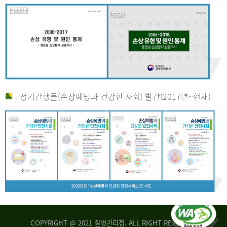
정기간행물(손상예방과 건강한 사회) 발간(2017년~현재)
COPYRIGHT @ 2021 질병관리청. ALL RIGHT RESERVED