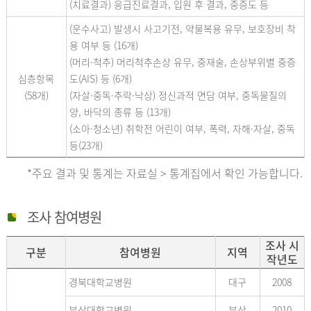
(치료결과) 응급진료결과, 입원 후 결과, 중증도 등
(운수사고) 발생시 사고기전, 약물복용 유무, 보호장비 착
용 여부 등 (16개)
(머리·척추) 머리척추손상 유무, 중재술, 손상부위별 중증
심층항목
도(AIS) 등 (6개)
(58개)
(자살·중독·추락·낙상) 정신과적 면담 여부, 중독물질의
양, 바닥의 종류 등 (13개)
(소아·청소년) 취학전 어린이 여부, 폭력, 자해·자살, 중독
등(23개)
*주요 결과 및 통계는 자료실 > 통계집에서 확인 가능합니다.
조사 참여병원
조사 시
구분
참여병원
지역
작년도
경북대학교병원
대구
2008
부산대학교병원
부산
2010