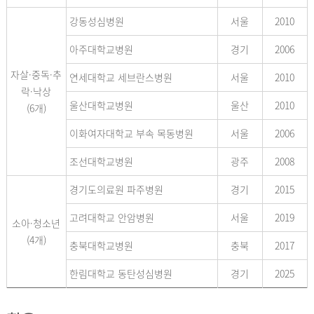
강동성심병원
서울
2010
아주대학교병원
경기
2006
자살·중독·추
연세대학교 세브란스병원
서울
2010
락·낙상
울산대학교병원
울산
2010
(6개)
이화여자대학교 부속 목동병원
서울
2006
조선대학교병원
광주
2008
경기도의료원 파주병원
경기
2015
고려대학교 안암병원
서울
2019
소아·청소년
(4개)
충북대학교병원
충북
2017
한림대학교 동탄성심병원
경기
2025