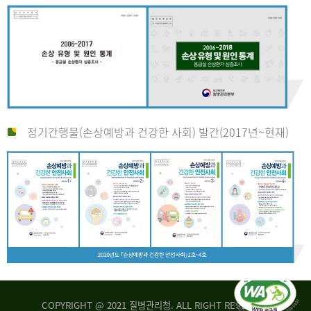
정기간행물(손상예방과 건강한 사회) 발간(2017년~현재)
COPYRIGHT @ 2021 질병관리청. ALL RIGHT RESERVED