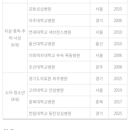
강동성심병원
서울
2010
아주대학교병원
경기
2006
자살·중독·추
연세대학교 세브란스병원
서울
2010
락·낙상
울산대학교병원
울산
2010
(6개)
이화여자대학교 부속 목동병원
서울
2006
조선대학교병원
광주
2008
경기도의료원 파주병원
경기
2015
고려대학교 안암병원
서울
2019
소아·청소년
(4개)
충북대학교병원
충북
2017
한림대학교 동탄성심병원
경기
2025