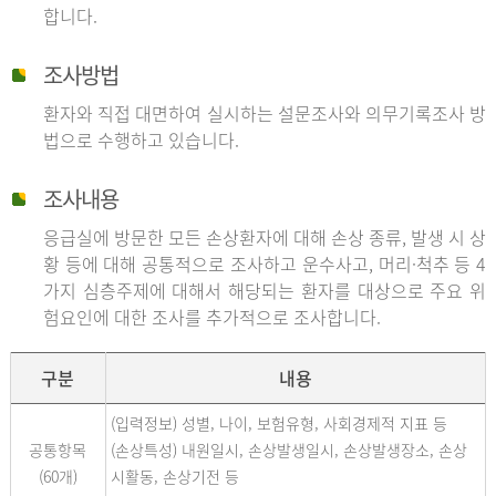
합니다.
조사방법
환자와 직접 대면하여 실시하는 설문조사와 의무기록조사 방
법으로 수행하고 있습니다.
조사내용
응급실에 방문한 모든 손상환자에 대해 손상 종류, 발생 시 상
황 등에 대해 공통적으로 조사하고 운수사고, 머리·척추 등 4
가지 심층주제에 대해서 해당되는 환자를 대상으로 주요 위
험요인에 대한 조사를 추가적으로 조사합니다.
구분
내용
(입력정보) 성별, 나이, 보험유형, 사회경제적 지표 등
공통항목
(손상특성) 내원일시, 손상발생일시, 손상발생장소, 손상
(60개)
시활동, 손상기전 등