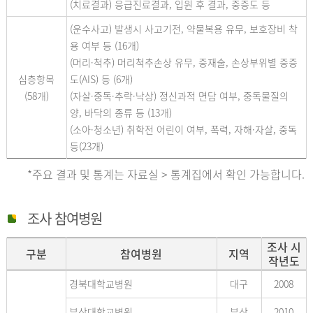
(치료결과) 응급진료결과, 입원 후 결과, 중증도 등
(운수사고) 발생시 사고기전, 약물복용 유무, 보호장비 착
용 여부 등 (16개)
(머리·척추) 머리척추손상 유무, 중재술, 손상부위별 중증
심층항목
도(AIS) 등 (6개)
(58개)
(자살·중독·추락·낙상) 정신과적 면담 여부, 중독물질의
양, 바닥의 종류 등 (13개)
(소아·청소년) 취학전 어린이 여부, 폭력, 자해·자살, 중독
등(23개)
*주요 결과 및 통계는 자료실 > 통계집에서 확인 가능합니다.
조사 참여병원
조사 시
구분
참여병원
지역
작년도
경북대학교병원
대구
2008
부산대학교병원
부산
2010