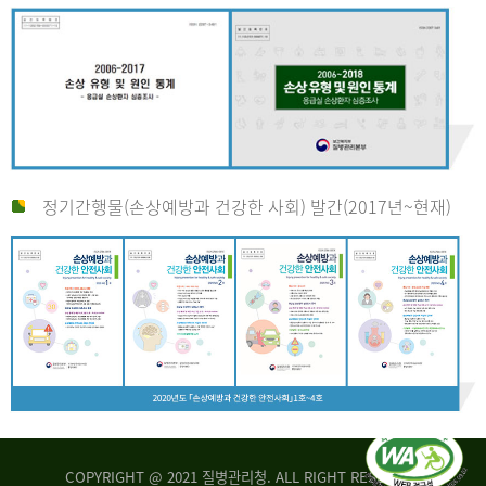
정기간행물(손상예방과 건강한 사회) 발간(2017년~현재)
COPYRIGHT @ 2021 질병관리청. ALL RIGHT RESERVED