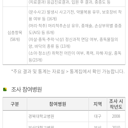
(치료결과) 응급진료결과, 입원 후 결과, 중증도 등
(운수사고) 발생시 사고기전, 약물복용 유무, 보호장비 착
용 여부 등 (16개)
(머리·척추) 머리척추손상 유무, 중재술, 손상부위별 중증
심층항목
도(AIS) 등 (6개)
(58개)
(자살·중독·추락·낙상) 정신과적 면담 여부, 중독물질의
양, 바닥의 종류 등 (13개)
(소아·청소년) 취학전 어린이 여부, 폭력, 자해·자살, 중독
등(23개)
*주요 결과 및 통계는 자료실 > 통계집에서 확인 가능합니다.
조사 참여병원
조사 시
구분
참여병원
지역
작년도
경북대학교병원
대구
2008
부산대학교병원
부산
2010