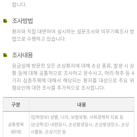
합니다.
조사방법
환자와 직접 대면하여 실시하는 설문조사와 의무기록조사 방
법으로 수행하고 있습니다.
조사내용
응급실에 방문한 모든 손상환자에 대해 손상 종류, 발생 시 상
황 등에 대해 공통적으로 조사하고 운수사고, 머리·척추 등 4
가지 심층주제에 대해서 해당되는 환자를 대상으로 주요 위
험요인에 대한 조사를 추가적으로 조사합니다.
구분
내용
(입력정보) 성별, 나이, 보험유형, 사회경제적 지표 등
공통항목
(손상특성) 내원일시, 손상발생일시, 손상발생장소, 손상
(60개)
시활동, 손상기전 등