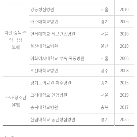
강동성심병원
서울
2010
아주대학교병원
경기
2006
자살·중독·추
연세대학교 세브란스병원
서울
2010
락·낙상
울산대학교병원
울산
2010
(6개)
이화여자대학교 부속 목동병원
서울
2006
조선대학교병원
광주
2008
경기도의료원 파주병원
경기
2015
고려대학교 안암병원
서울
2019
소아·청소년
(4개)
충북대학교병원
충북
2017
한림대학교 동탄성심병원
경기
2025