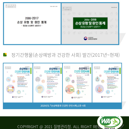
정기간행물(손상예방과 건강한 사회) 발간(2017년~현재)
COPYRIGHT @ 2021 질병관리청. ALL RIGHT RESERVED