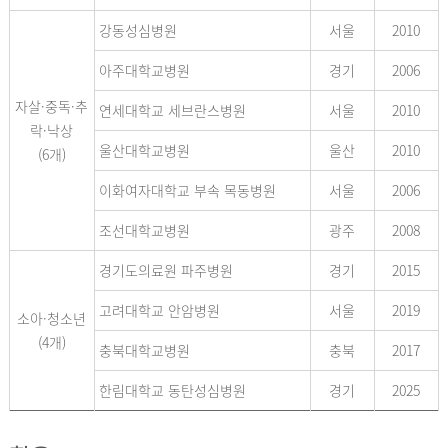
강동성심병원
서울
2010
아주대학교병원
경기
2006
자살·중독·추
연세대학교 세브란스병원
서울
2010
락·낙상
울산대학교병원
울산
2010
(6개)
이화여자대학교 부속 목동병원
서울
2006
조선대학교병원
광주
2008
경기도의료원 파주병원
경기
2015
고려대학교 안암병원
서울
2019
소아·청소년
(4개)
충북대학교병원
충북
2017
한림대학교 동탄성심병원
경기
2025