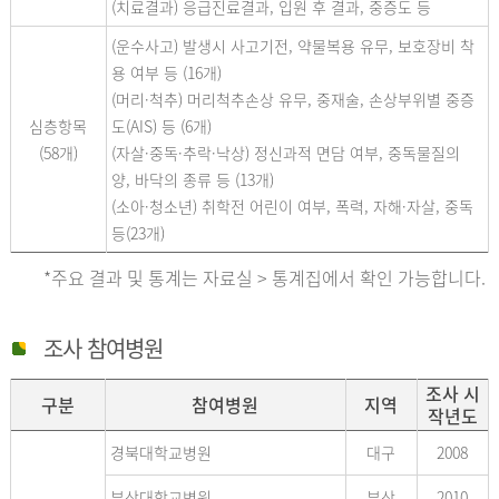
(치료결과) 응급진료결과, 입원 후 결과, 중증도 등
(운수사고) 발생시 사고기전, 약물복용 유무, 보호장비 착
용 여부 등 (16개)
(머리·척추) 머리척추손상 유무, 중재술, 손상부위별 중증
심층항목
도(AIS) 등 (6개)
(58개)
(자살·중독·추락·낙상) 정신과적 면담 여부, 중독물질의
양, 바닥의 종류 등 (13개)
(소아·청소년) 취학전 어린이 여부, 폭력, 자해·자살, 중독
등(23개)
*주요 결과 및 통계는 자료실 > 통계집에서 확인 가능합니다.
조사 참여병원
조사 시
구분
참여병원
지역
작년도
경북대학교병원
대구
2008
부산대학교병원
부산
2010