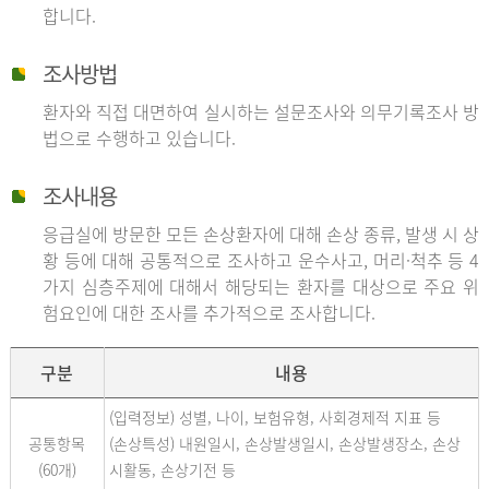
합니다.
조사방법
환자와 직접 대면하여 실시하는 설문조사와 의무기록조사 방
법으로 수행하고 있습니다.
조사내용
응급실에 방문한 모든 손상환자에 대해 손상 종류, 발생 시 상
황 등에 대해 공통적으로 조사하고 운수사고, 머리·척추 등 4
가지 심층주제에 대해서 해당되는 환자를 대상으로 주요 위
험요인에 대한 조사를 추가적으로 조사합니다.
구분
내용
(입력정보) 성별, 나이, 보험유형, 사회경제적 지표 등
공통항목
(손상특성) 내원일시, 손상발생일시, 손상발생장소, 손상
(60개)
시활동, 손상기전 등