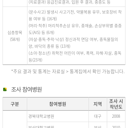
(치료결과) 응급진료결과, 입원 후 결과, 중증도 등
(운수사고) 발생시 사고기전, 약물복용 유무, 보호장비 착
용 여부 등 (16개)
(머리·척추) 머리척추손상 유무, 중재술, 손상부위별 중증
심층항목
도(AIS) 등 (6개)
(58개)
(자살·중독·추락·낙상) 정신과적 면담 여부, 중독물질의
양, 바닥의 종류 등 (13개)
(소아·청소년) 취학전 어린이 여부, 폭력, 자해·자살, 중독
등(23개)
*주요 결과 및 통계는 자료실 > 통계집에서 확인 가능합니다.
조사 참여병원
조사 시
구분
참여병원
지역
작년도
경북대학교병원
대구
2008
부산대학교병원
부산
2010