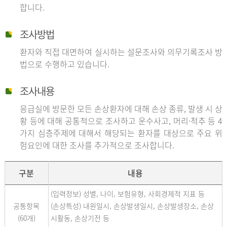
합니다.
조사방법
환자와 직접 대면하여 실시하는 설문조사와 의무기록조사 방
법으로 수행하고 있습니다.
조사내용
응급실에 방문한 모든 손상환자에 대해 손상 종류, 발생 시 상
황 등에 대해 공통적으로 조사하고 운수사고, 머리·척추 등 4
가지 심층주제에 대해서 해당되는 환자를 대상으로 주요 위
험요인에 대한 조사를 추가적으로 조사합니다.
구분
내용
(입력정보) 성별, 나이, 보험유형, 사회경제적 지표 등
공통항목
(손상특성) 내원일시, 손상발생일시, 손상발생장소, 손상
(60개)
시활동, 손상기전 등