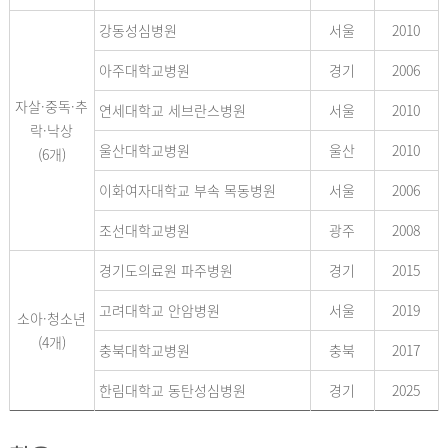
강동성심병원
서울
2010
아주대학교병원
경기
2006
자살·중독·추
연세대학교 세브란스병원
서울
2010
락·낙상
울산대학교병원
울산
2010
(6개)
이화여자대학교 부속 목동병원
서울
2006
조선대학교병원
광주
2008
경기도의료원 파주병원
경기
2015
고려대학교 안암병원
서울
2019
소아·청소년
(4개)
충북대학교병원
충북
2017
한림대학교 동탄성심병원
경기
2025