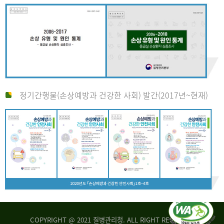
정기간행물(손상예방과 건강한 사회) 발간(2017년~현재)
COPYRIGHT @ 2021 질병관리청. ALL RIGHT RESERVED