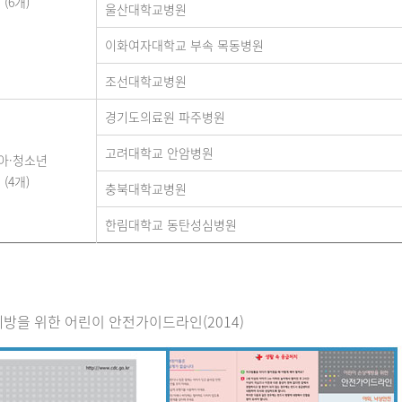
(6개)
울산대학교병원
이화여자대학교 부속 목동병원
조선대학교병원
경기도의료원 파주병원
고려대학교 안암병원
아·청소년
(4개)
충북대학교병원
한림대학교 동탄성심병원
방을 위한 어린이 안전가이드라인(2014)