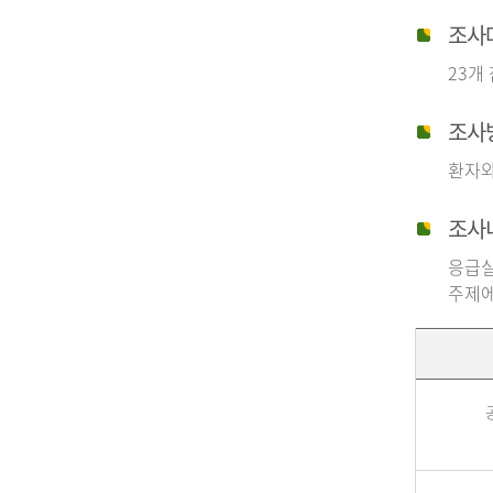
조사
23개
조사
환자와
조사
응급실
주제에