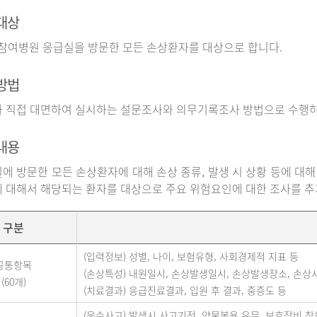
대상
 참여병원 응급실을 방문한 모든 손상환자를 대상으로 합니다.
방법
 직접 대면하여 실시하는 설문조사와 의무기록조사 방법으로 수행하
내용
에 방문한 모든 손상환자에 대해 손상 종류, 발생 시 상황 등에 대해
 대해서 해당되는 환자를 대상으로 주요 위험요인에 대한 조사를 
구분
(입력정보) 성별, 나이, 보험유형, 사회경제적 지표 등
공통항목
(손상특성) 내원일시, 손상발생일시, 손상발생장소, 손상
(60개)
(치료결과) 응급진료결과, 입원 후 결과, 중증도 등
(운수사고) 발생시 사고기전, 약물복용 유무, 보호장비 착용 