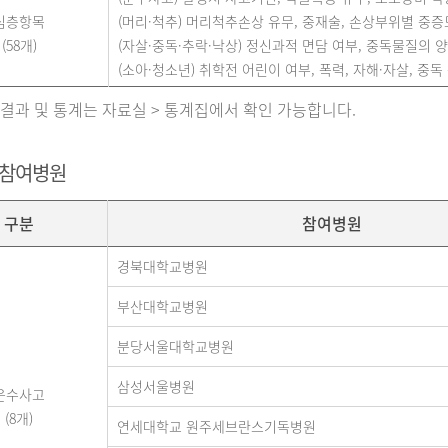
심층항목
(머리·척추) 머리척추손상 유무, 중재술, 손상부위별 중증도(A
(58개)
(자살·중독·추락·낙상) 정신과적 면담 여부, 중독물질의 양,
(소아·청소년) 취학전 어린이 여부, 폭력, 자해·자살, 중독 
 결과 및 통계는 자료실 > 통계집에서 확인 가능합니다.
 참여병원
구분
참여병원
경북대학교병원
부산대학교병원
분당서울대학교병원
삼성서울병원
운수사고
(8개)
연세대학교 원주세브란스기독병원