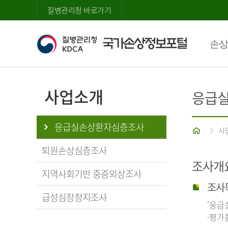
질병관리청 바로가기
손상
사업소개
응급
응급실손상환자심층조사
홈
사
퇴원손상심층조사
조사개
지역사회기반 중증외상조사
조사
급성심장정지조사
‘응급
·평가