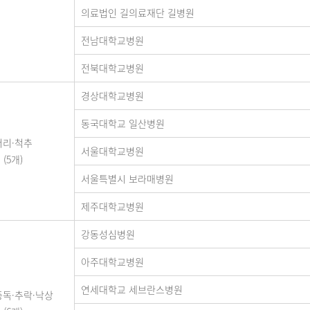
의료법인 길의료재단 길병원
전남대학교병원
전북대학교병원
경상대학교병원
동국대학교 일산병원
머리·척추
서울대학교병원
(5개)
서울특별시 보라매병원
제주대학교병원
강동성심병원
아주대학교병원
연세대학교 세브란스병원
중독·추락·낙상