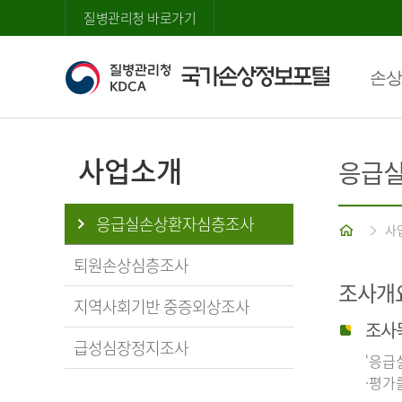
질병관리청 바로가기
손상
사업소개
응급
응급실손상환자심층조사
홈
사
퇴원손상심층조사
조사개
지역사회기반 중증외상조사
조사
급성심장정지조사
‘응급
·평가