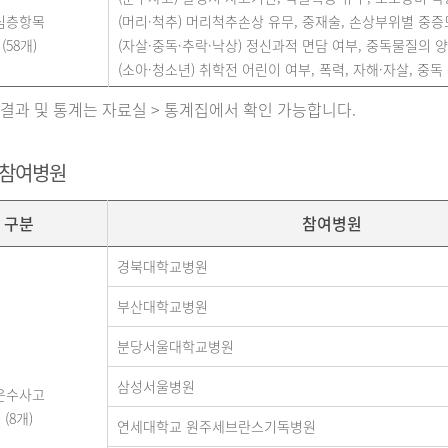
심층항목
(머리·척추) 머리척추손상 유무, 중재술, 손상부위별 중증도(A
(58개)
(자살·중독·추락·낙상) 정신과적 면담 여부, 중독물질의 양,
(소아·청소년) 취학전 어린이 여부, 폭력, 자해·자살, 중독 
 결과 및 통계는 자료실 > 통계집에서 확인 가능합니다.
 참여병원
구분
참여병원
경북대학교병원
부산대학교병원
분당서울대학교병원
삼성서울병원
운수사고
(8개)
연세대학교 원주세브란스기독병원