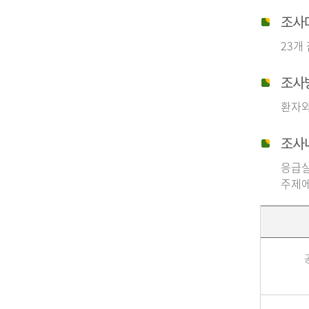
조사
23개
조사
환자와
조사
응급실
주제에