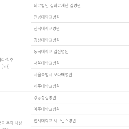
의료법인 길의료재단 길병원
전남대학교병원
전북대학교병원
경상대학교병원
동국대학교 일산병원
머리·척추
서울대학교병원
(5개)
서울특별시 보라매병원
제주대학교병원
강동성심병원
아주대학교병원
연세대학교 세브란스병원
중독·추락·낙상