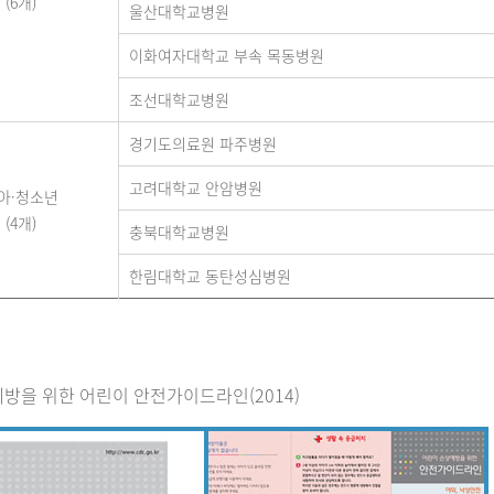
(6개)
울산대학교병원
이화여자대학교 부속 목동병원
조선대학교병원
경기도의료원 파주병원
고려대학교 안암병원
아·청소년
(4개)
충북대학교병원
한림대학교 동탄성심병원
방을 위한 어린이 안전가이드라인(2014)