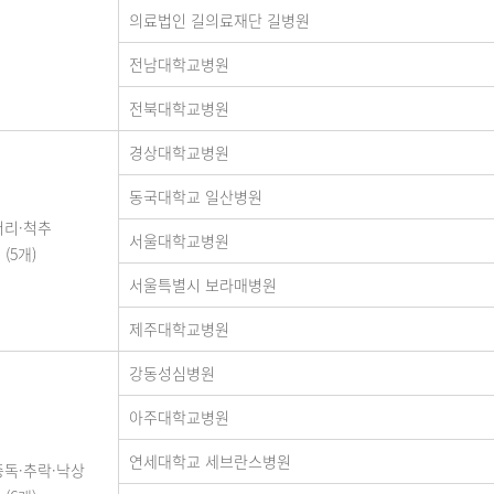
의료법인 길의료재단 길병원
전남대학교병원
전북대학교병원
경상대학교병원
동국대학교 일산병원
머리·척추
서울대학교병원
(5개)
서울특별시 보라매병원
제주대학교병원
강동성심병원
아주대학교병원
연세대학교 세브란스병원
중독·추락·낙상