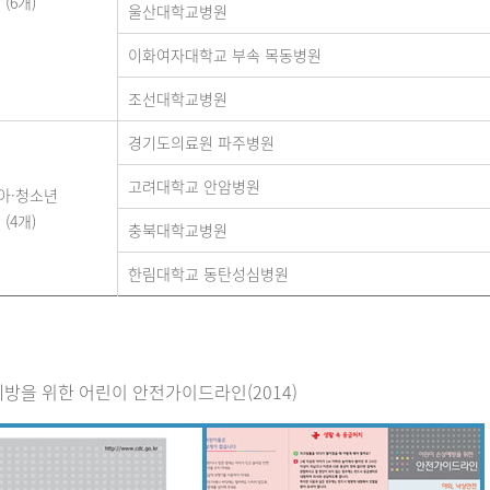
(6개)
울산대학교병원
이화여자대학교 부속 목동병원
조선대학교병원
경기도의료원 파주병원
고려대학교 안암병원
아·청소년
(4개)
충북대학교병원
한림대학교 동탄성심병원
방을 위한 어린이 안전가이드라인(2014)