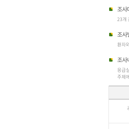
조사
23개
조사
환자와
조사
응급실
주제에