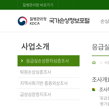
질병관리청 바로가기
손상
사업소개
응급
응급실손상환자심층조사
홈
사
퇴원손상심층조사
조사개
지역사회기반 중증외상조사
조사
급성심장정지조사
‘응급
·평가