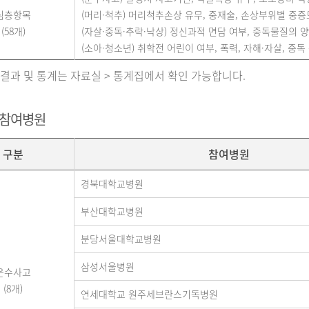
심층항목
(머리·척추) 머리척추손상 유무, 중재술, 손상부위별 중증도(A
(58개)
(자살·중독·추락·낙상) 정신과적 면담 여부, 중독물질의 양,
(소아·청소년) 취학전 어린이 여부, 폭력, 자해·자살, 중독 
 결과 및 통계는 자료실 > 통계집에서 확인 가능합니다.
 참여병원
구분
참여병원
경북대학교병원
부산대학교병원
분당서울대학교병원
삼성서울병원
운수사고
(8개)
연세대학교 원주세브란스기독병원