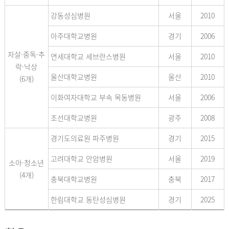
강동성심병원
서울
2010
아주대학교병원
경기
2006
자살·중독·추
연세대학교 세브란스병원
서울
2010
락·낙상
울산대학교병원
울산
2010
(6개)
이화여자대학교 부속 목동병원
서울
2006
조선대학교병원
광주
2008
경기도의료원 파주병원
경기
2015
고려대학교 안암병원
서울
2019
소아·청소년
(4개)
충북대학교병원
충북
2017
한림대학교 동탄성심병원
경기
2025