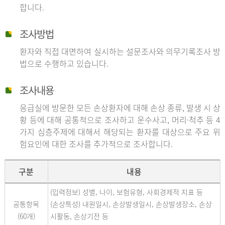
합니다.
조사방법
환자와 직접 대면하여 실시하는 설문조사와 의무기록조사 방
법으로 수행하고 있습니다.
조사내용
응급실에 방문한 모든 손상환자에 대해 손상 종류, 발생 시 상
황 등에 대해 공통적으로 조사하고 운수사고, 머리·척추 등 4
가지 심층주제에 대해서 해당되는 환자를 대상으로 주요 위
험요인에 대한 조사를 추가적으로 조사합니다.
구분
내용
(입력정보) 성별, 나이, 보험유형, 사회경제적 지표 등
공통항목
(손상특성) 내원일시, 손상발생일시, 손상발생장소, 손상
(60개)
시활동, 손상기전 등