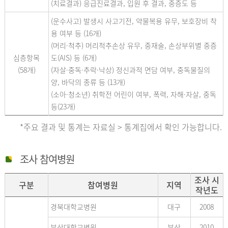
(치료결과) 응급진료결과, 입원 후 결과, 중증도 등
(운수사고) 발생시 사고기전, 약물복용 유무, 보호장비 착
용 여부 등 (16개)
(머리·척추) 머리척추손상 유무, 중재술, 손상부위별 중증
심층항목
도(AIS) 등 (6개)
(58개)
(자살·중독·추락·낙상) 정신과적 면담 여부, 중독물질의
양, 바닥의 종류 등 (13개)
(소아·청소년) 취학전 어린이 여부, 폭력, 자해·자살, 중독
등(23개)
*주요 결과 및 통계는 자료실 > 통계집에서 확인 가능합니다.
조사 참여병원
조사 시
구분
참여병원
지역
작년도
경북대학교병원
대구
2008
부산대학교병원
부산
2010