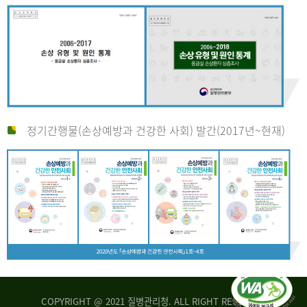
정기간행물(손상예방과 건강한 사회) 발간(2017년~현재)
COPYRIGHT @ 2021 질병관리청. ALL RIGHT RESERVED