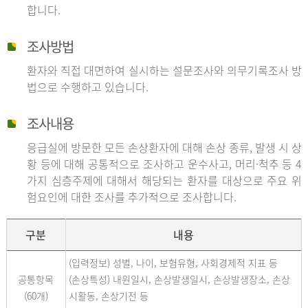
합니다.
조사방법
환자와 직접 대면하여 실시하는 설문조사와 의무기록조사 방
법으로 수행하고 있습니다.
조사내용
응급실에 방문한 모든 손상환자에 대해 손상 종류, 발생 시 상
황 등에 대해 공통적으로 조사하고 운수사고, 머리·척추 등 4
가지 심층주제에 대해서 해당되는 환자를 대상으로 주요 위
험요인에 대한 조사를 추가적으로 조사합니다.
구분
내용
(입력정보) 성별, 나이, 보험유형, 사회경제적 지표 등
공통항목
(손상특성) 내원일시, 손상발생일시, 손상발생장소, 손상
(60개)
시활동, 손상기전 등