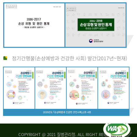
정기간행물(손상예방과 건강한 사회) 발간(2017년~현재)
COPYRIGHT @ 2021 질병관리청. ALL RIGHT RESERVED