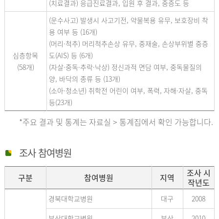
(치료결과) 응급진료결과, 입원 후 결과, 중증도 등
(운수사고) 발생시 사고기전, 약물복용 유무, 보호장비 착
용 여부 등 (16개)
(머리·척추) 머리척추손상 유무, 중재술, 손상부위별 중증
심층항목
도(AIS) 등 (6개)
(58개)
(자살·중독·추락·낙상) 정신과적 면담 여부, 중독물질의
양, 바닥의 종류 등 (13개)
(소아·청소년) 취학전 어린이 여부, 폭력, 자해·자살, 중독
등(23개)
*주요 결과 및 통계는 자료실 > 통계집에서 확인 가능합니다.
조사 참여병원
조사 시
구분
참여병원
지역
작년도
경북대학교병원
대구
2008
부산대학교병원
부산
2010