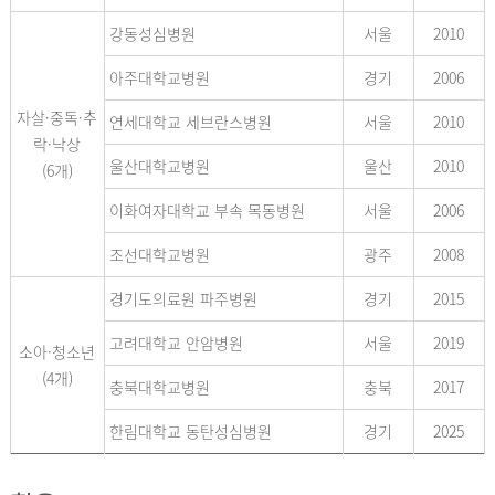
강동성심병원
서울
2010
아주대학교병원
경기
2006
자살·중독·추
연세대학교 세브란스병원
서울
2010
락·낙상
울산대학교병원
울산
2010
(6개)
이화여자대학교 부속 목동병원
서울
2006
조선대학교병원
광주
2008
경기도의료원 파주병원
경기
2015
고려대학교 안암병원
서울
2019
소아·청소년
(4개)
충북대학교병원
충북
2017
한림대학교 동탄성심병원
경기
2025