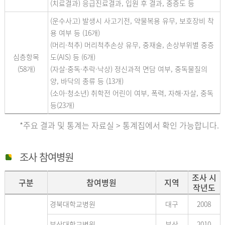
(치료결과) 응급진료결과, 입원 후 결과, 중증도 등
(운수사고) 발생시 사고기전, 약물복용 유무, 보호장비 착
용 여부 등 (16개)
(머리·척추) 머리척추손상 유무, 중재술, 손상부위별 중증
심층항목
도(AIS) 등 (6개)
(58개)
(자살·중독·추락·낙상) 정신과적 면담 여부, 중독물질의
양, 바닥의 종류 등 (13개)
(소아·청소년) 취학전 어린이 여부, 폭력, 자해·자살, 중독
등(23개)
*주요 결과 및 통계는 자료실 > 통계집에서 확인 가능합니다.
조사 참여병원
조사 시
구분
참여병원
지역
작년도
경북대학교병원
대구
2008
부산대학교병원
부산
2010