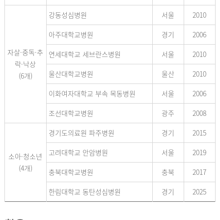
강동성심병원
서울
2010
아주대학교병원
경기
2006
자살·중독·추
연세대학교 세브란스병원
서울
2010
락·낙상
울산대학교병원
울산
2010
(6개)
이화여자대학교 부속 목동병원
서울
2006
조선대학교병원
광주
2008
경기도의료원 파주병원
경기
2015
고려대학교 안암병원
서울
2019
소아·청소년
(4개)
충북대학교병원
충북
2017
한림대학교 동탄성심병원
경기
2025