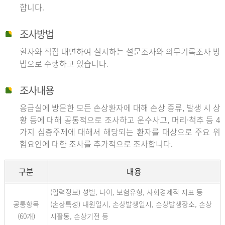
합니다.
조사방법
환자와 직접 대면하여 실시하는 설문조사와 의무기록조사 방
법으로 수행하고 있습니다.
조사내용
응급실에 방문한 모든 손상환자에 대해 손상 종류, 발생 시 상
황 등에 대해 공통적으로 조사하고 운수사고, 머리·척추 등 4
가지 심층주제에 대해서 해당되는 환자를 대상으로 주요 위
험요인에 대한 조사를 추가적으로 조사합니다.
구분
내용
(입력정보) 성별, 나이, 보험유형, 사회경제적 지표 등
공통항목
(손상특성) 내원일시, 손상발생일시, 손상발생장소, 손상
(60개)
시활동, 손상기전 등