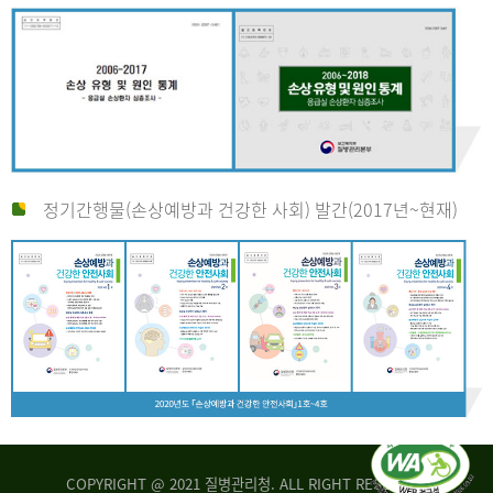
정기간행물(손상예방과 건강한 사회) 발간(2017년~현재)
COPYRIGHT @ 2021 질병관리청. ALL RIGHT RESERVED