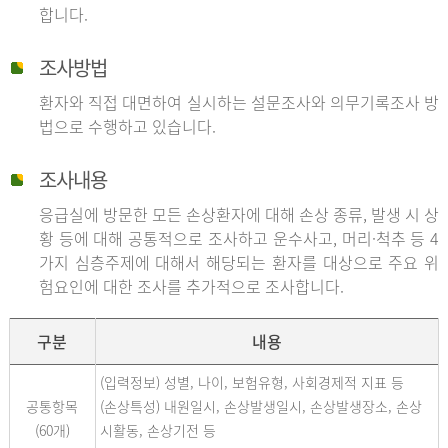
합니다.
조사방법
환자와 직접 대면하여 실시하는 설문조사와 의무기록조사 방
법으로 수행하고 있습니다.
조사내용
응급실에 방문한 모든 손상환자에 대해 손상 종류, 발생 시 상
황 등에 대해 공통적으로 조사하고 운수사고, 머리·척추 등 4
가지 심층주제에 대해서 해당되는 환자를 대상으로 주요 위
험요인에 대한 조사를 추가적으로 조사합니다.
구분
내용
(입력정보) 성별, 나이, 보험유형, 사회경제적 지표 등
공통항목
(손상특성) 내원일시, 손상발생일시, 손상발생장소, 손상
(60개)
시활동, 손상기전 등