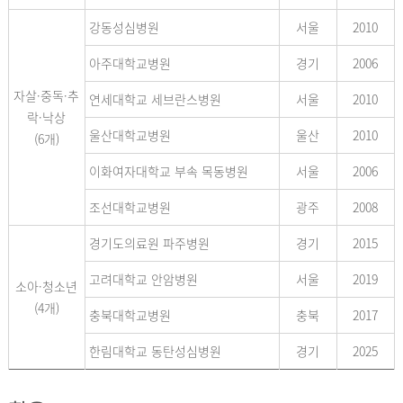
강동성심병원
서울
2010
아주대학교병원
경기
2006
자살·중독·추
연세대학교 세브란스병원
서울
2010
락·낙상
울산대학교병원
울산
2010
(6개)
이화여자대학교 부속 목동병원
서울
2006
조선대학교병원
광주
2008
경기도의료원 파주병원
경기
2015
고려대학교 안암병원
서울
2019
소아·청소년
(4개)
충북대학교병원
충북
2017
한림대학교 동탄성심병원
경기
2025