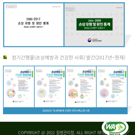
정기간행물(손상예방과 건강한 사회) 발간(2017년~현재)
COPYRIGHT @ 2021 질병관리청. ALL RIGHT RESERVED