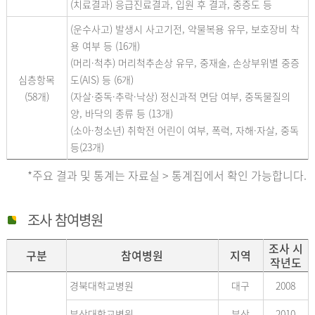
(치료결과) 응급진료결과, 입원 후 결과, 중증도 등
(운수사고) 발생시 사고기전, 약물복용 유무, 보호장비 착
용 여부 등 (16개)
(머리·척추) 머리척추손상 유무, 중재술, 손상부위별 중증
심층항목
도(AIS) 등 (6개)
(58개)
(자살·중독·추락·낙상) 정신과적 면담 여부, 중독물질의
양, 바닥의 종류 등 (13개)
(소아·청소년) 취학전 어린이 여부, 폭력, 자해·자살, 중독
등(23개)
*주요 결과 및 통계는 자료실 > 통계집에서 확인 가능합니다.
조사 참여병원
조사 시
구분
참여병원
지역
작년도
경북대학교병원
대구
2008
부산대학교병원
부산
2010