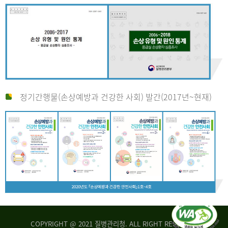
정기간행물(손상예방과 건강한 사회) 발간(2017년~현재)
COPYRIGHT @ 2021 질병관리청. ALL RIGHT RESERVED