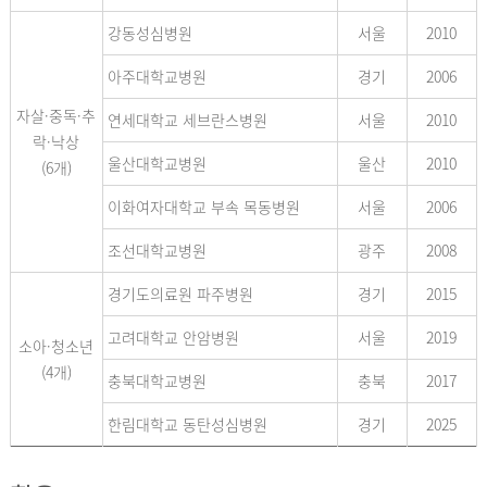
강동성심병원
서울
2010
아주대학교병원
경기
2006
자살·중독·추
연세대학교 세브란스병원
서울
2010
락·낙상
울산대학교병원
울산
2010
(6개)
이화여자대학교 부속 목동병원
서울
2006
조선대학교병원
광주
2008
경기도의료원 파주병원
경기
2015
고려대학교 안암병원
서울
2019
소아·청소년
(4개)
충북대학교병원
충북
2017
한림대학교 동탄성심병원
경기
2025