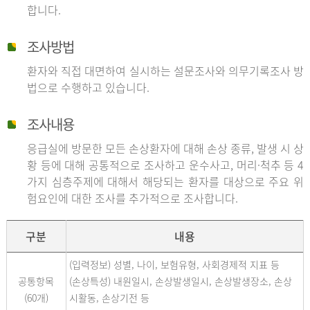
합니다.
조사방법
환자와 직접 대면하여 실시하는 설문조사와 의무기록조사 방
법으로 수행하고 있습니다.
조사내용
응급실에 방문한 모든 손상환자에 대해 손상 종류, 발생 시 상
황 등에 대해 공통적으로 조사하고 운수사고, 머리·척추 등 4
가지 심층주제에 대해서 해당되는 환자를 대상으로 주요 위
험요인에 대한 조사를 추가적으로 조사합니다.
구분
내용
(입력정보) 성별, 나이, 보험유형, 사회경제적 지표 등
공통항목
(손상특성) 내원일시, 손상발생일시, 손상발생장소, 손상
(60개)
시활동, 손상기전 등