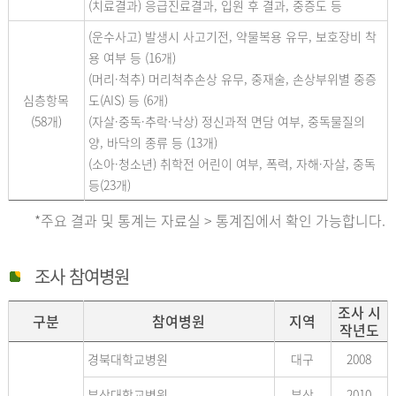
(치료결과) 응급진료결과, 입원 후 결과, 중증도 등
(운수사고) 발생시 사고기전, 약물복용 유무, 보호장비 착
용 여부 등 (16개)
(머리·척추) 머리척추손상 유무, 중재술, 손상부위별 중증
심층항목
도(AIS) 등 (6개)
(58개)
(자살·중독·추락·낙상) 정신과적 면담 여부, 중독물질의
양, 바닥의 종류 등 (13개)
(소아·청소년) 취학전 어린이 여부, 폭력, 자해·자살, 중독
등(23개)
*주요 결과 및 통계는 자료실 > 통계집에서 확인 가능합니다.
조사 참여병원
조사 시
구분
참여병원
지역
작년도
경북대학교병원
대구
2008
부산대학교병원
부산
2010