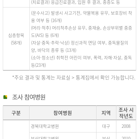
(치료결과) 응급진료결과, 입원 후 결과, 중증도 등
(운수사고) 발생시 사고기전, 약물복용 유무, 보호장비 착
용 여부 등 (16개)
(머리·척추) 머리척추손상 유무, 중재술, 손상부위별 중증
심층항목
도(AIS) 등 (6개)
(58개)
(자살·중독·추락·낙상) 정신과적 면담 여부, 중독물질의
양, 바닥의 종류 등 (13개)
(소아·청소년) 취학전 어린이 여부, 폭력, 자해·자살, 중독
등(23개)
*주요 결과 및 통계는 자료실 > 통계집에서 확인 가능합니다.
조사 참여병원
조사 시
구분
참여병원
지역
작년도
경북대학교병원
대구
2008
부산대학교병원
부산
2010