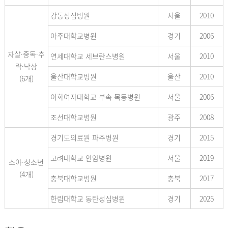
강동성심병원
서울
2010
아주대학교병원
경기
2006
자살·중독·추
연세대학교 세브란스병원
서울
2010
락·낙상
울산대학교병원
울산
2010
(6개)
이화여자대학교 부속 목동병원
서울
2006
조선대학교병원
광주
2008
경기도의료원 파주병원
경기
2015
고려대학교 안암병원
서울
2019
소아·청소년
(4개)
충북대학교병원
충북
2017
한림대학교 동탄성심병원
경기
2025