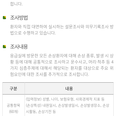
합니다.
조사방법
환자와 직접 대면하여 실시하는 설문조사와 의무기록조사 방
법으로 수행하고 있습니다.
조사내용
응급실에 방문한 모든 손상환자에 대해 손상 종류, 발생 시 상
황 등에 대해 공통적으로 조사하고 운수사고, 머리·척추 등 4
가지 심층주제에 대해서 해당되는 환자를 대상으로 주요 위
험요인에 대한 조사를 추가적으로 조사합니다.
구분
내용
(입력정보) 성별, 나이, 보험유형, 사회경제적 지표 등
공통항목
(손상특성) 내원일시, 손상발생일시, 손상발생장소, 손상
(60개)
시활동, 손상기전 등