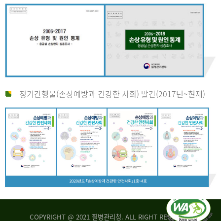
정기간행물(손상예방과 건강한 사회) 발간(2017년~현재)
COPYRIGHT @ 2021 질병관리청. ALL RIGHT RESERVED