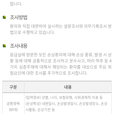
합니다.
조사방법
환자와 직접 대면하여 실시하는 설문조사와 의무기록조사 방
법으로 수행하고 있습니다.
조사내용
응급실에 방문한 모든 손상환자에 대해 손상 종류, 발생 시 상
황 등에 대해 공통적으로 조사하고 운수사고, 머리·척추 등 4
가지 심층주제에 대해서 해당되는 환자를 대상으로 주요 위
험요인에 대한 조사를 추가적으로 조사합니다.
구분
내용
(입력정보) 성별, 나이, 보험유형, 사회경제적 지표 등
공통항목
(손상특성) 내원일시, 손상발생일시, 손상발생장소, 손상
(60개)
시활동, 손상기전 등