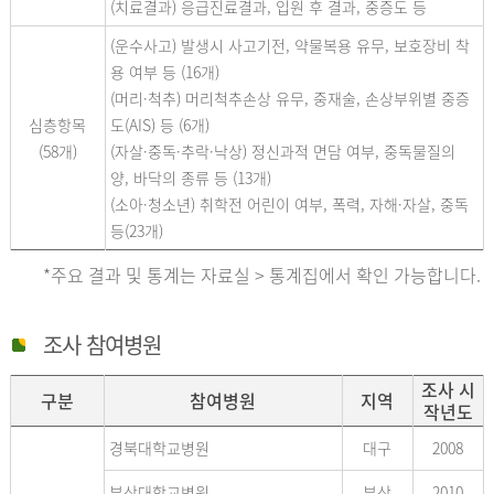
(치료결과) 응급진료결과, 입원 후 결과, 중증도 등
(운수사고) 발생시 사고기전, 약물복용 유무, 보호장비 착
용 여부 등 (16개)
(머리·척추) 머리척추손상 유무, 중재술, 손상부위별 중증
심층항목
도(AIS) 등 (6개)
(58개)
(자살·중독·추락·낙상) 정신과적 면담 여부, 중독물질의
양, 바닥의 종류 등 (13개)
(소아·청소년) 취학전 어린이 여부, 폭력, 자해·자살, 중독
등(23개)
*주요 결과 및 통계는 자료실 > 통계집에서 확인 가능합니다.
조사 참여병원
조사 시
구분
참여병원
지역
작년도
경북대학교병원
대구
2008
부산대학교병원
부산
2010