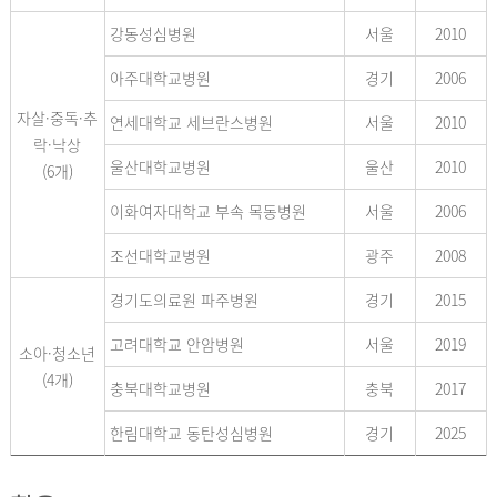
강동성심병원
서울
2010
아주대학교병원
경기
2006
자살·중독·추
연세대학교 세브란스병원
서울
2010
락·낙상
울산대학교병원
울산
2010
(6개)
이화여자대학교 부속 목동병원
서울
2006
조선대학교병원
광주
2008
경기도의료원 파주병원
경기
2015
고려대학교 안암병원
서울
2019
소아·청소년
(4개)
충북대학교병원
충북
2017
한림대학교 동탄성심병원
경기
2025