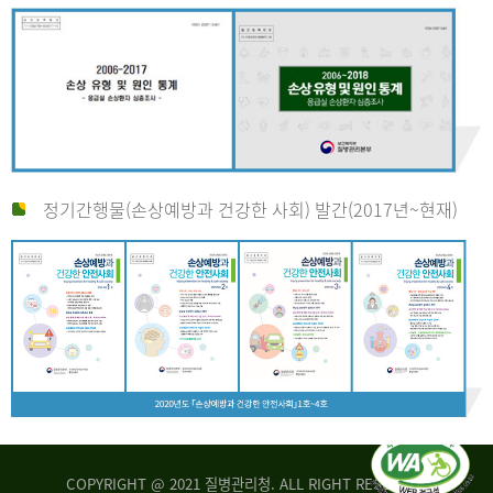
정기간행물(손상예방과 건강한 사회) 발간(2017년~현재)
COPYRIGHT @ 2021 질병관리청. ALL RIGHT RESERVED