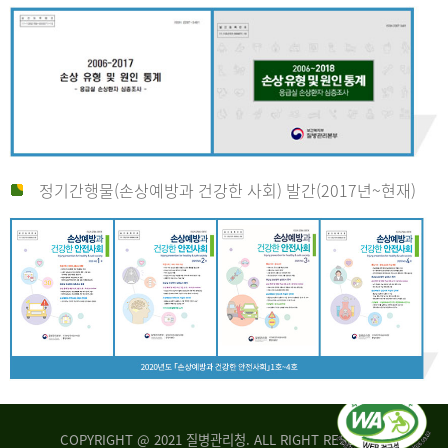
정기간행물(손상예방과 건강한 사회) 발간(2017년~현재)
COPYRIGHT @ 2021 질병관리청. ALL RIGHT RESERVED