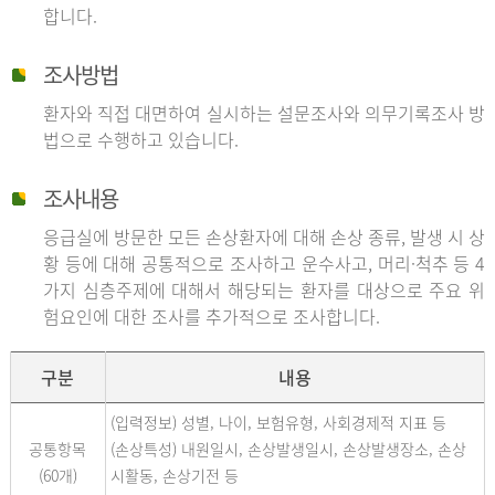
합니다.
조사방법
환자와 직접 대면하여 실시하는 설문조사와 의무기록조사 방
법으로 수행하고 있습니다.
조사내용
응급실에 방문한 모든 손상환자에 대해 손상 종류, 발생 시 상
황 등에 대해 공통적으로 조사하고 운수사고, 머리·척추 등 4
가지 심층주제에 대해서 해당되는 환자를 대상으로 주요 위
험요인에 대한 조사를 추가적으로 조사합니다.
구분
내용
(입력정보) 성별, 나이, 보험유형, 사회경제적 지표 등
공통항목
(손상특성) 내원일시, 손상발생일시, 손상발생장소, 손상
(60개)
시활동, 손상기전 등