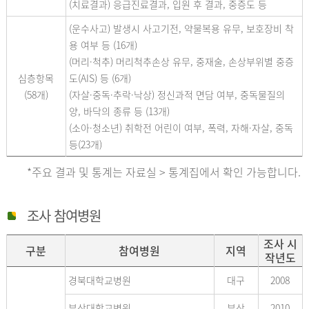
(치료결과) 응급진료결과, 입원 후 결과, 중증도 등
(운수사고) 발생시 사고기전, 약물복용 유무, 보호장비 착
용 여부 등 (16개)
(머리·척추) 머리척추손상 유무, 중재술, 손상부위별 중증
심층항목
도(AIS) 등 (6개)
(58개)
(자살·중독·추락·낙상) 정신과적 면담 여부, 중독물질의
양, 바닥의 종류 등 (13개)
(소아·청소년) 취학전 어린이 여부, 폭력, 자해·자살, 중독
등(23개)
*주요 결과 및 통계는 자료실 > 통계집에서 확인 가능합니다.
조사 참여병원
조사 시
구분
참여병원
지역
작년도
경북대학교병원
대구
2008
부산대학교병원
부산
2010