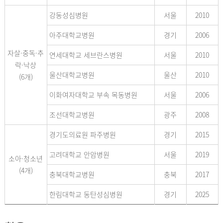
강동성심병원
서울
2010
아주대학교병원
경기
2006
자살·중독·추
연세대학교 세브란스병원
서울
2010
락·낙상
울산대학교병원
울산
2010
(6개)
이화여자대학교 부속 목동병원
서울
2006
조선대학교병원
광주
2008
경기도의료원 파주병원
경기
2015
고려대학교 안암병원
서울
2019
소아·청소년
(4개)
충북대학교병원
충북
2017
한림대학교 동탄성심병원
경기
2025