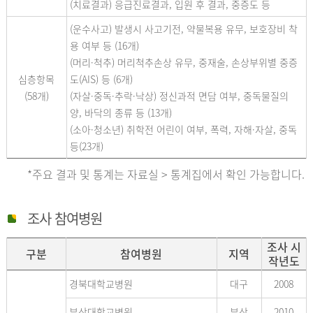
(치료결과) 응급진료결과, 입원 후 결과, 중증도 등
(운수사고) 발생시 사고기전, 약물복용 유무, 보호장비 착
용 여부 등 (16개)
(머리·척추) 머리척추손상 유무, 중재술, 손상부위별 중증
심층항목
도(AIS) 등 (6개)
(58개)
(자살·중독·추락·낙상) 정신과적 면담 여부, 중독물질의
양, 바닥의 종류 등 (13개)
(소아·청소년) 취학전 어린이 여부, 폭력, 자해·자살, 중독
등(23개)
*주요 결과 및 통계는 자료실 > 통계집에서 확인 가능합니다.
조사 참여병원
조사 시
구분
참여병원
지역
작년도
경북대학교병원
대구
2008
부산대학교병원
부산
2010