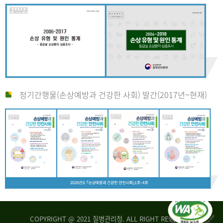
정기간행물(손상예방과 건강한 사회) 발간(2017년~현재)
COPYRIGHT @ 2021 질병관리청. ALL RIGHT RESERVED