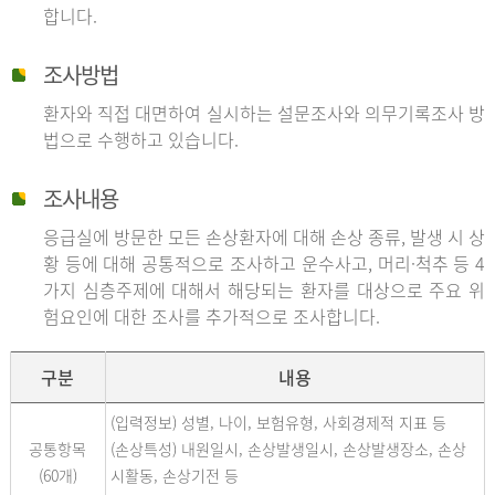
합니다.
조사방법
환자와 직접 대면하여 실시하는 설문조사와 의무기록조사 방
법으로 수행하고 있습니다.
조사내용
응급실에 방문한 모든 손상환자에 대해 손상 종류, 발생 시 상
황 등에 대해 공통적으로 조사하고 운수사고, 머리·척추 등 4
가지 심층주제에 대해서 해당되는 환자를 대상으로 주요 위
험요인에 대한 조사를 추가적으로 조사합니다.
구분
내용
(입력정보) 성별, 나이, 보험유형, 사회경제적 지표 등
공통항목
(손상특성) 내원일시, 손상발생일시, 손상발생장소, 손상
(60개)
시활동, 손상기전 등