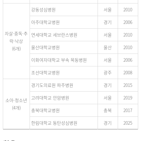
강동성심병원
서울
2010
아주대학교병원
경기
2006
자살·중독·추
연세대학교 세브란스병원
서울
2010
락·낙상
울산대학교병원
울산
2010
(6개)
이화여자대학교 부속 목동병원
서울
2006
조선대학교병원
광주
2008
경기도의료원 파주병원
경기
2015
고려대학교 안암병원
서울
2019
소아·청소년
(4개)
충북대학교병원
충북
2017
한림대학교 동탄성심병원
경기
2025