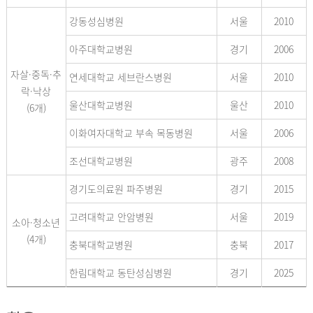
강동성심병원
서울
2010
아주대학교병원
경기
2006
자살·중독·추
연세대학교 세브란스병원
서울
2010
락·낙상
울산대학교병원
울산
2010
(6개)
이화여자대학교 부속 목동병원
서울
2006
조선대학교병원
광주
2008
경기도의료원 파주병원
경기
2015
고려대학교 안암병원
서울
2019
소아·청소년
(4개)
충북대학교병원
충북
2017
한림대학교 동탄성심병원
경기
2025