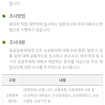
합니다.
조사방법
환자와 직접 대면하여 실시하는 설문조사와 의무기록조사 방
법으로 수행하고 있습니다.
조사내용
응급실에 방문한 모든 손상환자에 대해 손상 종류, 발생 시 상
황 등에 대해 공통적으로 조사하고 운수사고, 머리·척추 등 4
가지 심층주제에 대해서 해당되는 환자를 대상으로 주요 위
험요인에 대한 조사를 추가적으로 조사합니다.
구분
내용
(입력정보) 성별, 나이, 보험유형, 사회경제적 지표 등
공통항목
(손상특성) 내원일시, 손상발생일시, 손상발생장소, 손상
(60개)
시활동, 손상기전 등