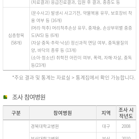
(치료결과) 응급진료결과, 입원 후 결과, 중증도 등
(운수사고) 발생시 사고기전, 약물복용 유무, 보호장비 착
용 여부 등 (16개)
(머리·척추) 머리척추손상 유무, 중재술, 손상부위별 중증
심층항목
도(AIS) 등 (6개)
(58개)
(자살·중독·추락·낙상) 정신과적 면담 여부, 중독물질의
양, 바닥의 종류 등 (13개)
(소아·청소년) 취학전 어린이 여부, 폭력, 자해·자살, 중독
등(23개)
*주요 결과 및 통계는 자료실 > 통계집에서 확인 가능합니다.
조사 참여병원
조사 시
구분
참여병원
지역
작년도
경북대학교병원
대구
2008
부산대학교병원
부산
2010