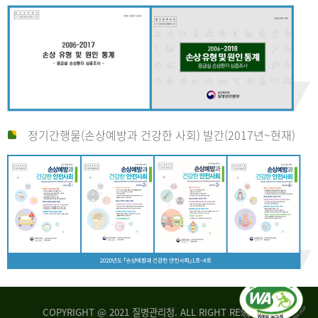
정기간행물(손상예방과 건강한 사회) 발간(2017년~현재)
COPYRIGHT @ 2021 질병관리청. ALL RIGHT RESERVED