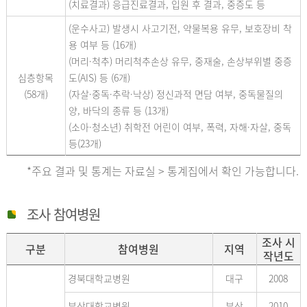
(치료결과) 응급진료결과, 입원 후 결과, 중증도 등
(운수사고) 발생시 사고기전, 약물복용 유무, 보호장비 착
용 여부 등 (16개)
(머리·척추) 머리척추손상 유무, 중재술, 손상부위별 중증
심층항목
도(AIS) 등 (6개)
(58개)
(자살·중독·추락·낙상) 정신과적 면담 여부, 중독물질의
양, 바닥의 종류 등 (13개)
(소아·청소년) 취학전 어린이 여부, 폭력, 자해·자살, 중독
등(23개)
*주요 결과 및 통계는 자료실 > 통계집에서 확인 가능합니다.
조사 참여병원
조사 시
구분
참여병원
지역
작년도
경북대학교병원
대구
2008
부산대학교병원
부산
2010