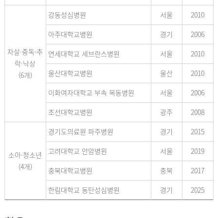
강동성심병원
서울
2010
아주대학교병원
경기
2006
자살·중독·추
연세대학교 세브란스병원
서울
2010
락·낙상
울산대학교병원
울산
2010
(6개)
이화여자대학교 부속 목동병원
서울
2006
조선대학교병원
광주
2008
경기도의료원 파주병원
경기
2015
고려대학교 안암병원
서울
2019
소아·청소년
(4개)
충북대학교병원
충북
2017
한림대학교 동탄성심병원
경기
2025