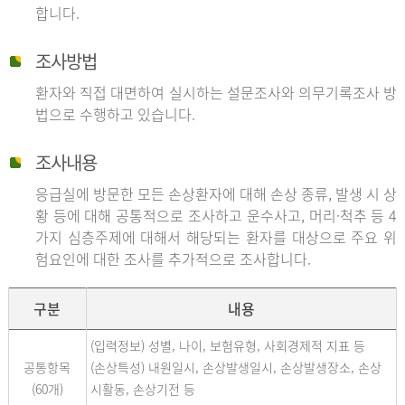
합니다.
조사방법
환자와 직접 대면하여 실시하는 설문조사와 의무기록조사 방
법으로 수행하고 있습니다.
조사내용
응급실에 방문한 모든 손상환자에 대해 손상 종류, 발생 시 상
황 등에 대해 공통적으로 조사하고 운수사고, 머리·척추 등 4
가지 심층주제에 대해서 해당되는 환자를 대상으로 주요 위
험요인에 대한 조사를 추가적으로 조사합니다.
구분
내용
(입력정보) 성별, 나이, 보험유형, 사회경제적 지표 등
공통항목
(손상특성) 내원일시, 손상발생일시, 손상발생장소, 손상
(60개)
시활동, 손상기전 등