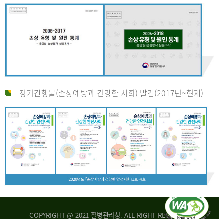
정기간행물(손상예방과 건강한 사회) 발간(2017년~현재)
COPYRIGHT @ 2021 질병관리청. ALL RIGHT RESERVED