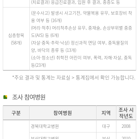
(치료결과) 응급진료결과, 입원 후 결과, 중증도 등
(운수사고) 발생시 사고기전, 약물복용 유무, 보호장비 착
용 여부 등 (16개)
(머리·척추) 머리척추손상 유무, 중재술, 손상부위별 중증
심층항목
도(AIS) 등 (6개)
(58개)
(자살·중독·추락·낙상) 정신과적 면담 여부, 중독물질의
양, 바닥의 종류 등 (13개)
(소아·청소년) 취학전 어린이 여부, 폭력, 자해·자살, 중독
등(23개)
*주요 결과 및 통계는 자료실 > 통계집에서 확인 가능합니다.
조사 참여병원
조사 시
구분
참여병원
지역
작년도
경북대학교병원
대구
2008
부산대학교병원
부산
2010