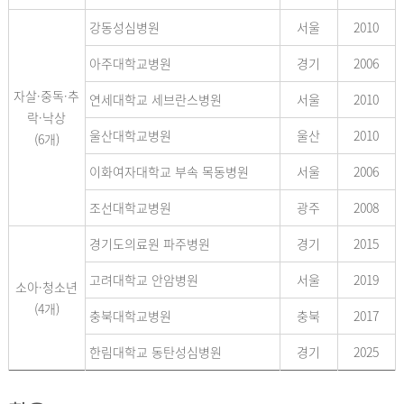
강동성심병원
서울
2010
아주대학교병원
경기
2006
자살·중독·추
연세대학교 세브란스병원
서울
2010
락·낙상
울산대학교병원
울산
2010
(6개)
이화여자대학교 부속 목동병원
서울
2006
조선대학교병원
광주
2008
경기도의료원 파주병원
경기
2015
고려대학교 안암병원
서울
2019
소아·청소년
(4개)
충북대학교병원
충북
2017
한림대학교 동탄성심병원
경기
2025