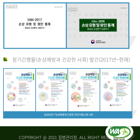
정기간행물(손상예방과 건강한 사회) 발간(2017년~현재)
COPYRIGHT @ 2021 질병관리청. ALL RIGHT RESERVED