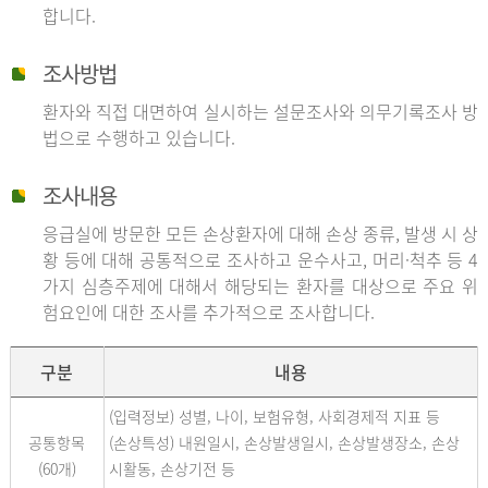
합니다.
조사방법
환자와 직접 대면하여 실시하는 설문조사와 의무기록조사 방
법으로 수행하고 있습니다.
조사내용
응급실에 방문한 모든 손상환자에 대해 손상 종류, 발생 시 상
황 등에 대해 공통적으로 조사하고 운수사고, 머리·척추 등 4
가지 심층주제에 대해서 해당되는 환자를 대상으로 주요 위
험요인에 대한 조사를 추가적으로 조사합니다.
구분
내용
(입력정보) 성별, 나이, 보험유형, 사회경제적 지표 등
공통항목
(손상특성) 내원일시, 손상발생일시, 손상발생장소, 손상
(60개)
시활동, 손상기전 등