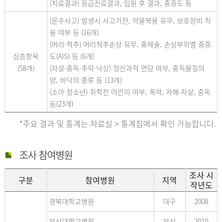
(치료결과) 응급진료결과, 입원 후 결과, 중증도 등
(운수사고) 발생시 사고기전, 약물복용 유무, 보호장비 착
용 여부 등 (16개)
(머리·척추) 머리척추손상 유무, 중재술, 손상부위별 중증
심층항목
도(AIS) 등 (6개)
(58개)
(자살·중독·추락·낙상) 정신과적 면담 여부, 중독물질의
양, 바닥의 종류 등 (13개)
(소아·청소년) 취학전 어린이 여부, 폭력, 자해·자살, 중독
등(23개)
*주요 결과 및 통계는 자료실 > 통계집에서 확인 가능합니다.
조사 참여병원
조사 시
구분
참여병원
지역
작년도
경북대학교병원
대구
2008
부산대학교병원
부산
2010