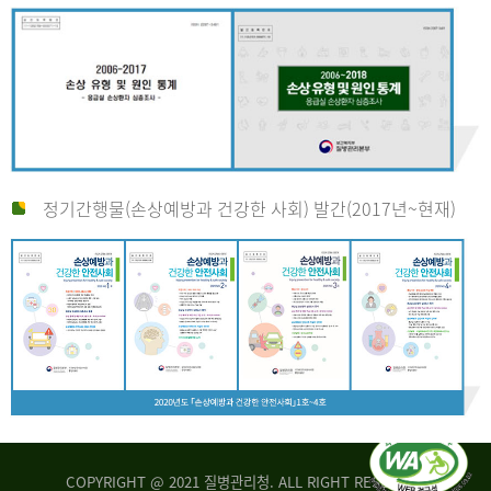
정기간행물(손상예방과 건강한 사회) 발간(2017년~현재)
COPYRIGHT @ 2021 질병관리청. ALL RIGHT RESERVED