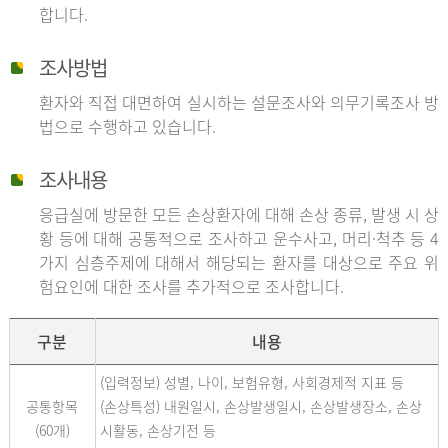
합니다.
조사방법
환자와 직접 대면하여 실시하는 설문조사와 의무기록조사 방
법으로 수행하고 있습니다.
조사내용
응급실에 방문한 모든 손상환자에 대해 손상 종류, 발생 시 상
황 등에 대해 공통적으로 조사하고 운수사고, 머리·척추 등 4
가지 심층주제에 대해서 해당되는 환자를 대상으로 주요 위
험요인에 대한 조사를 추가적으로 조사합니다.
구분
내용
(입력정보) 성별, 나이, 보험유형, 사회경제적 지표 등
공통항목
(손상특성) 내원일시, 손상발생일시, 손상발생장소, 손상
(60개)
시활동, 손상기전 등