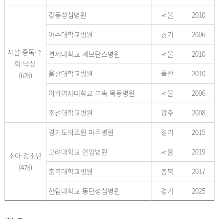
강동성심병원
서울
2010
아주대학교병원
경기
2006
자살·중독·추
연세대학교 세브란스병원
서울
2010
락·낙상
울산대학교병원
울산
2010
(6개)
이화여자대학교 부속 목동병원
서울
2006
조선대학교병원
광주
2008
경기도의료원 파주병원
경기
2015
고려대학교 안암병원
서울
2019
소아·청소년
(4개)
충북대학교병원
충북
2017
한림대학교 동탄성심병원
경기
2025